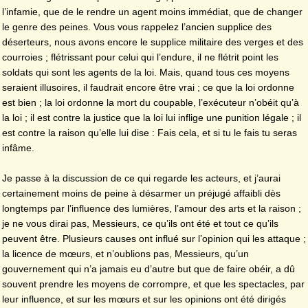
l’infamie, que de le rendre un agent moins immédiat, que de changer
le genre des peines. Vous vous rappelez l’ancien supplice des
déserteurs, nous avons encore le supplice militaire des verges et des
courroies ; flétrissant pour celui qui l’endure, il ne flétrit point les
soldats qui sont les agents de la loi. Mais, quand tous ces moyens
seraient illusoires, il faudrait encore être vrai ; ce que la loi ordonne
est bien ; la loi ordonne la mort du coupable, l’exécuteur n’obéit qu’à
la loi ; il est contre la justice que la loi lui inflige une punition légale ; il
est contre la raison qu’elle lui dise : Fais cela, et si tu le fais tu seras
infâme.
Je passe à la discussion de ce qui regarde les acteurs, et j’aurai
certainement moins de peine à désarmer un préjugé affaibli dès
longtemps par l’influence des lumières, l’amour des arts et la raison ;
je ne vous dirai pas, Messieurs, ce qu’ils ont été et tout ce qu’ils
peuvent être. Plusieurs causes ont influé sur l’opinion qui les attaque ;
la licence de mœurs, et n’oublions pas, Messieurs, qu’un
gouvernement qui n’a jamais eu d’autre but que de faire obéir, a dû
souvent prendre les moyens de corrompre, et que les spectacles, par
leur influence, et sur les mœurs et sur les opinions ont été dirigés