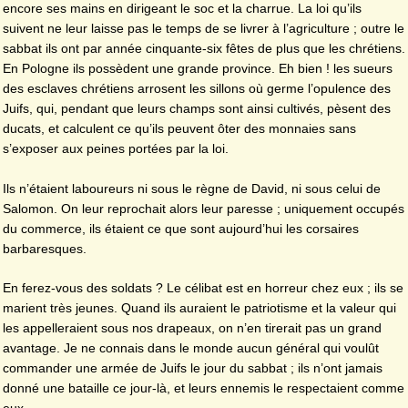
encore ses mains en dirigeant le soc et la charrue. La loi qu’ils
suivent ne leur laisse pas le temps de se livrer à l’agriculture ; outre le
sabbat ils ont par année cinquante-six fêtes de plus que les chrétiens.
En Pologne ils possèdent une grande province. Eh bien ! les sueurs
des esclaves chrétiens arrosent les sillons où germe l’opulence des
Juifs, qui, pendant que leurs champs sont ainsi cultivés, pèsent des
ducats, et calculent ce qu’ils peuvent ôter des monnaies sans
s’exposer aux peines portées par la loi.
Ils n’étaient laboureurs ni sous le règne de David, ni sous celui de
Salomon. On leur reprochait alors leur paresse ; uniquement occupés
du commerce, ils étaient ce que sont aujourd’hui les corsaires
barbaresques.
En ferez-vous des soldats ? Le célibat est en horreur chez eux ; ils se
marient très jeunes. Quand ils auraient le patriotisme et la valeur qui
les appelleraient sous nos drapeaux, on n’en tirerait pas un grand
avantage. Je ne connais dans le monde aucun général qui voulût
commander une armée de Juifs le jour du sabbat ; ils n’ont jamais
donné une bataille ce jour-là, et leurs ennemis le respectaient comme