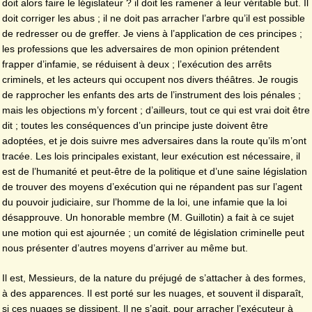
doit alors faire le législateur ? il doit les ramener à leur véritable but. Il
doit corriger les abus ; il ne doit pas arracher l’arbre qu’il est possible
de redresser ou de greffer. Je viens à l’application de ces principes ;
les professions que les adversaires de mon opinion prétendent
frapper d’infamie, se réduisent à deux ; l’exécution des arrêts
criminels, et les acteurs qui occupent nos divers théâtres. Je rougis
de rapprocher les enfants des arts de l’instrument des lois pénales ;
mais les objections m’y forcent ; d’ailleurs, tout ce qui est vrai doit être
dit ; toutes les conséquences d’un principe juste doivent être
adoptées, et je dois suivre mes adversaires dans la route qu’ils m’ont
tracée. Les lois principales existant, leur exécution est nécessaire, il
est de l’humanité et peut-être de la politique et d’une saine législation
de trouver des moyens d’exécution qui ne répandent pas sur l’agent
du pouvoir judiciaire, sur l’homme de la loi, une infamie que la loi
désapprouve. Un honorable membre (M. Guillotin) a fait à ce sujet
une motion qui est ajournée ; un comité de législation criminelle peut
nous présenter d’autres moyens d’arriver au même but.
Il est, Messieurs, de la nature du préjugé de s’attacher à des formes,
à des apparences. Il est porté sur les nuages, et souvent il disparaît,
si ces nuages se dissipent. Il ne s’agit, pour arracher l’exécuteur à