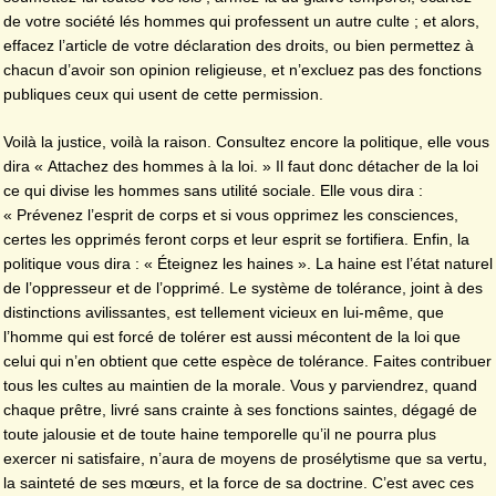
de votre société lés hommes qui professent un autre culte ; et alors,
effacez l’article de votre déclaration des droits, ou bien permettez à
chacun d’avoir son opinion religieuse, et n’excluez pas des fonctions
publiques ceux qui usent de cette permission.
Voilà la justice, voilà la raison. Consultez encore la politique, elle vous
dira « Attachez des hommes à la loi. » Il faut donc détacher de la loi
ce qui divise les hommes sans utilité sociale. Elle vous dira :
« Prévenez l’esprit de corps et si vous opprimez les consciences,
certes les opprimés feront corps et leur esprit se fortifiera. Enfin, la
politique vous dira : « Éteignez les haines ». La haine est l’état naturel
de l’oppresseur et de l’opprimé. Le système de tolérance, joint à des
distinctions avilissantes, est tellement vicieux en lui-même, que
l’homme qui est forcé de tolérer est aussi mécontent de la loi que
celui qui n’en obtient que cette espèce de tolérance. Faites contribuer
tous les cultes au maintien de la morale. Vous y parviendrez, quand
chaque prêtre, livré sans crainte à ses fonctions saintes, dégagé de
toute jalousie et de toute haine temporelle qu’il ne pourra plus
exercer ni satisfaire, n’aura de moyens de prosélytisme que sa vertu,
la sainteté de ses mœurs, et la force de sa doctrine. C’est avec ces