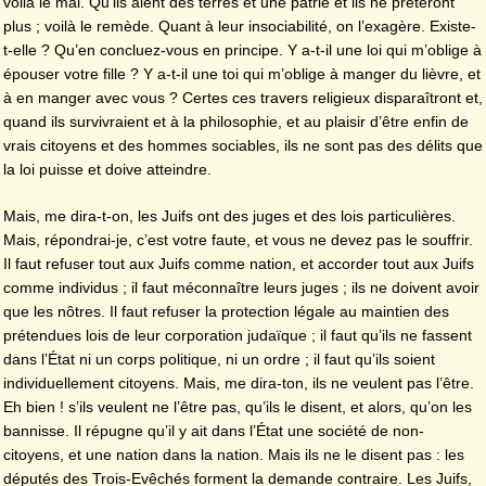
voilà le mal. Qu’ils aient des terres et une patrie et ils ne prêteront
plus ; voilà le remède. Quant à leur insociabilité, on l’exagère. Existe-
t-elle ? Qu’en concluez-vous en principe. Y a-t-il une loi qui m’oblige à
épouser votre fille ? Y a-t-il une toi qui m’oblige à manger du lièvre, et
à en manger avec vous ? Certes ces travers religieux disparaîtront et,
quand ils survivraient et à la philosophie, et au plaisir d’être enfin de
vrais citoyens et des hommes sociables, ils ne sont pas des délits que
la loi puisse et doive atteindre.
Mais, me dira-t-on, les Juifs ont des juges et des lois particulières.
Mais, répondrai-je, c’est votre faute, et vous ne devez pas le souffrir.
Il faut refuser tout aux Juifs comme nation, et accorder tout aux Juifs
comme individus ; il faut méconnaître leurs juges ; ils ne doivent avoir
que les nôtres. Il faut refuser la protection légale au maintien des
prétendues lois de leur corporation judaïque ; il faut qu’ils ne fassent
dans l’État ni un corps politique, ni un ordre ; il faut qu’ils soient
individuellement citoyens. Mais, me dira-ton, ils ne veulent pas l’être.
Eh bien ! s’ils veulent ne l’être pas, qu’ils le disent, et alors, qu’on les
bannisse. Il répugne qu’il y ait dans l’État une société de non-
citoyens, et une nation dans la nation. Mais ils ne le disent pas : les
députés des Trois-Evêchés forment la demande contraire. Les Juifs,