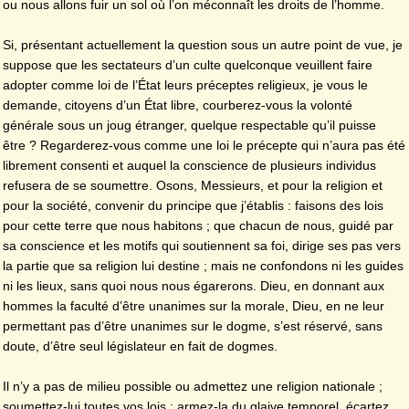
ou nous allons fuir un sol où l’on méconnaît les droits de l’homme.
Si, présentant actuellement la question sous un autre point de vue, je
suppose que les sectateurs d’un culte quelconque veuillent faire
adopter comme loi de l’État leurs préceptes religieux, je vous le
demande, citoyens d’un État libre, courberez-vous la volonté
générale sous un joug étranger, quelque respectable qu’il puisse
être ? Regarderez-vous comme une loi le précepte qui n’aura pas été
librement consenti et auquel la conscience de plusieurs individus
refusera de se soumettre. Osons, Messieurs, et pour la religion et
pour la société, convenir du principe que j’établis : faisons des lois
pour cette terre que nous habitons ; que chacun de nous, guidé par
sa conscience et les motifs qui soutiennent sa foi, dirige ses pas vers
la partie que sa religion lui destine ; mais ne confondons ni les guides
ni les lieux, sans quoi nous nous égarerons. Dieu, en donnant aux
hommes la faculté d’être unanimes sur la morale, Dieu, en ne leur
permettant pas d’être unanimes sur le dogme, s’est réservé, sans
doute, d’être seul législateur en fait de dogmes.
Il n’y a pas de milieu possible ou admettez une religion nationale ;
soumettez-lui toutes vos lois ; armez-la du glaive temporel, écartez