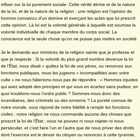
influer sur la loi purement sociale. Cette vérité dérive et de la nature
de la loi, et de la nature de la religion ; une religion est l’opinion de
homme convaincu d’un domine et exerçant les actes que lui prescrit
cette opinion. Là loi est la volonté générale à laquelle est soumise la
volonté individuelle de chaque membre du corps social. La
conscience est la seule chose qu’on ne puisse pas mettre en société.
Je le demande aux ministres de la religion sainte que je professe et
que je respecte : Si la volonté du plus grand nombre devenue la loi
de l’État, nous disait « quittez la foi de vos pères, ou renoncez aux
fonctions publiques, nous les jugeons « incompatibles avec votre
culte » ne nous hâterions-nous pas de répondre : « Hommes injustes
qui avez adopté des principes et qui vous en écartez sans pudeur, en
quoi troublons-nous l’ordre public ? Sommes-nous donc des
incendiaires, des criminels ou des ennemis ? La pureté connue de
notre morale, vous répond de notre fidélité à remplir les fonctions
civiles ; notre religion ne nous commande aucune des choses que
proscrit la loi de l’État ; vous ne pouvez ni nous rejeter-ni nous
persécuter, et c’est faire l’un et l’autre que de nous priver des droits
dont l’exercice est le devoir du citoyen ou renoncez à cette tyrannie,