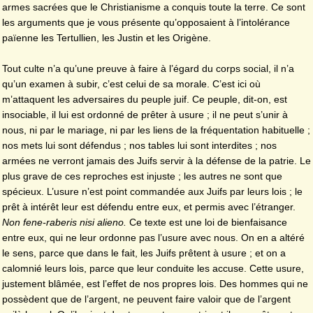
armes sacrées que le Christianisme a conquis toute la terre. Ce sont
les arguments que je vous présente qu’opposaient à l’intolérance
païenne les Tertullien, les Justin et les Origène.
Tout culte n’a qu’une preuve à faire à l’égard du corps social, il n’a
qu’un examen à subir, c’est celui de sa morale. C’est ici où
m’attaquent les adversaires du peuple juif. Ce peuple, dit-on, est
insociable, il lui est ordonné de prêter à usure ; il ne peut s’unir à
nous, ni par le mariage, ni par les liens de la fréquentation habituelle ;
nos mets lui sont défendus ; nos tables lui sont interdites ; nos
armées ne verront jamais des Juifs servir à la défense de la patrie. Le
plus grave de ces reproches est injuste ; les autres ne sont que
spécieux. L’usure n’est point commandée aux Juifs par leurs lois ; le
prêt à intérêt leur est défendu entre eux, et permis avec l’étranger.
Non fene-raberis nisi alieno.
Ce texte est une loi de bienfaisance
entre eux, qui ne leur ordonne pas l’usure avec nous. On en a altéré
le sens, parce que dans le fait, les Juifs prêtent à usure ; et on a
calomnié leurs lois, parce que leur conduite les accuse. Cette usure,
justement blâmée, est l’effet de nos propres lois. Des hommes qui ne
possèdent que de l’argent, ne peuvent faire valoir que de l’argent