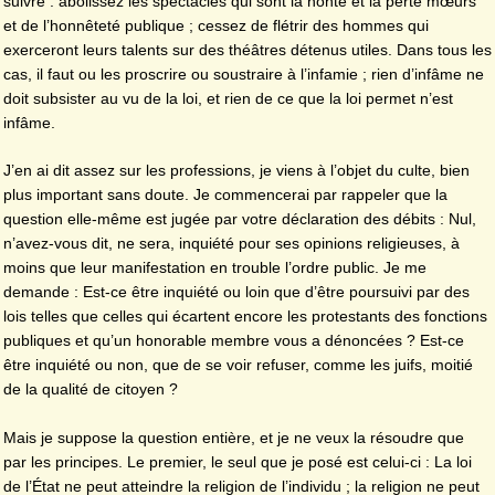
suivre : abolissez les spectacles qui sont la honte et la perte mœurs
et de l’honnêteté publique ; cessez de flétrir des hommes qui
exerceront leurs talents sur des théâtres détenus utiles. Dans tous les
cas, il faut ou les proscrire ou soustraire à l’infamie ; rien d’infâme ne
doit subsister au vu de la loi, et rien de ce que la loi permet n’est
infâme.
J’en ai dit assez sur les professions, je viens à l’objet du culte, bien
plus important sans doute. Je commencerai par rappeler que la
question elle-même est jugée par votre déclaration des débits : Nul,
n’avez-vous dit, ne sera, inquiété pour ses opinions religieuses, à
moins que leur manifestation en trouble l’ordre public. Je me
demande : Est-ce être inquiété ou loin que d’être poursuivi par des
lois telles que celles qui écartent encore les protestants des fonctions
publiques et qu’un honorable membre vous a dénoncées ? Est-ce
être inquiété ou non, que de se voir refuser, comme les juifs, moitié
de la qualité de citoyen ?
Mais je suppose la question entière, et je ne veux la résoudre que
par les principes. Le premier, le seul que je posé est celui-ci : La loi
de l’État ne peut atteindre la religion de l’individu ; la religion ne peut