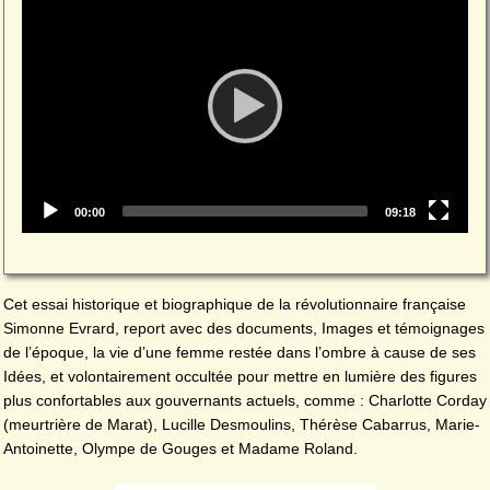
Player
Current
Total
00:00
09:18
time
duration
Cet essai historique et biographique de la révolutionnaire française
Simonne Evrard, report avec des documents, Images et témoignages
de l’époque, la vie d’une femme restée dans l’ombre à cause de ses
Idées, et volontairement occultée pour mettre en lumière des figures
plus confortables aux gouvernants actuels, comme : Charlotte Corday
(meurtrière de Marat), Lucille Desmoulins, Thérèse Cabarrus, Marie-
Antoinette, Olympe de Gouges et Madame Roland.