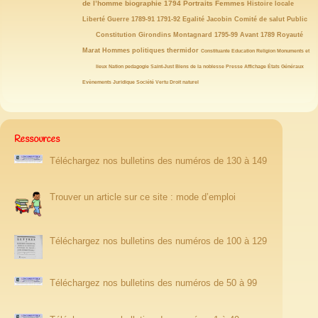
40/146
39/146
32/146
32/146
31/146
29/146
de l’homme
biographie
1794
Portraits
Femmes
Histoire locale
27/146
25/146
23/146
21/146
21/146
21/146
Liberté
Guerre
1789-91
1791-92
Egalité
Jacobin
Comité de salut Public
19/146
19/146
19/146
19/146
18/146
18/146
18/146
Constitution
Girondins
Montagnard
1795-99
Avant 1789
Royauté
17/146
15/146
15/146
14/146
14/146
13/146
Marat
Hommes politiques
thermidor
Constituante
Education
Religion
Monuments et
12/146
12/146
12/146
12/146
11/146
11/146
10/146
lieux
Nation
pedagogie
Saint-Just
Biens de la noblesse
Presse
Affichage
États Généraux
10/146
10/146
10/146
10/146
9/146
8/146
Evènements
Juridique
Société
Vertu
Droit naturel
Ressources
Téléchargez nos bulletins des numéros de 130 à 149
Trouver un article sur ce site : mode d’emploi
Téléchargez nos bulletins des numéros de 100 à 129
Téléchargez nos bulletins des numéros de 50 à 99