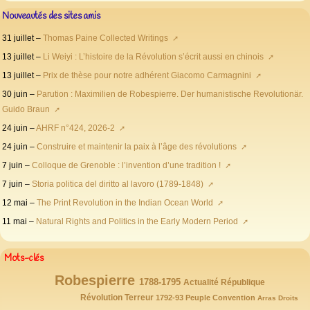
Nouveautés des sites amis
31 juillet –
Thomas Paine Collected Writings
13 juillet –
Li Weiyi : L’histoire de la Révolution s’écrit aussi en chinois
13 juillet –
Prix de thèse pour notre adhérent Giacomo Carmagnini
30 juin –
Parution : Maximilien de Robespierre. Der humanistische Revolutionär.
Guido Braun
24 juin –
AHRF n°424, 2026-2
24 juin –
Construire et maintenir la paix à l’âge des révolutions
7 juin –
Colloque de Grenoble : l’invention d’une tradition !
7 juin –
Storia politica del diritto al lavoro (1789-1848)
12 mai –
The Print Revolution in the Indian Ocean World
11 mai –
Natural Rights and Politics in the Early Modern Period
Mots-clés
Robespierre
146/146
77/146
72/146
65/146
1788-1795
Actualité
République
63/146
59/146
54/146
52/146
47/146
Révolution
43/146
Terreur
1792-93
Peuple
Convention
Arras
Droits