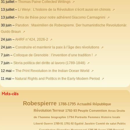
31 juillet –
Thomas Paine Collected Writings
13 juillet –
Li Weiyi : L’histoire de la Révolution s’écrit aussi en chinois
13 juillet –
Prix de thèse pour notre adhérent Giacomo Carmagnini
30 juin –
Parution : Maximilien de Robespierre. Der humanistische Revolutionär.
Guido Braun
24 juin –
AHRF n°424, 2026-2
24 juin –
Construire et maintenir la paix à l’âge des révolutions
7 juin –
Colloque de Grenoble : l’invention d’une tradition !
7 juin –
Storia politica del diritto al lavoro (1789-1848)
12 mai –
The Print Revolution in the Indian Ocean World
11 mai –
Natural Rights and Politics in the Early Modern Period
Mots-clés
Robespierre
146/146
77/146
72/146
65/146
1788-1795
Actualité
République
63/146
59/146
54/146
52/146
47/146
Révolution
43/146
Terreur
1792-93
Peuple
Convention
Arras
Droits
40/146
39/146
32/146
32/146
31/146
29/146
de l’homme
biographie
1794
Portraits
Femmes
Histoire locale
27/146
25/146
23/146
21/146
21/146
21/146
Liberté
Guerre
1789-91
1791-92
Egalité
Jacobin
Comité de salut Public