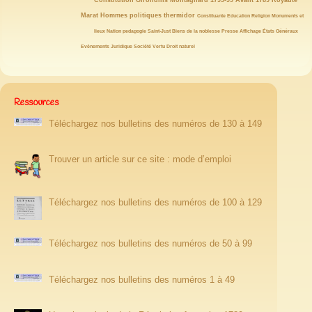
19/146
19/146
19/146
19/146
18/146
18/146
18/146
Constitution
Girondins
Montagnard
1795-99
Avant 1789
Royauté
17/146
15/146
15/146
14/146
14/146
13/146
Marat
Hommes politiques
thermidor
Constituante
Education
Religion
Monuments et
12/146
12/146
12/146
12/146
11/146
11/146
10/146
lieux
Nation
pedagogie
Saint-Just
Biens de la noblesse
Presse
Affichage
États Généraux
10/146
10/146
10/146
10/146
9/146
8/146
Evènements
Juridique
Société
Vertu
Droit naturel
Ressources
Téléchargez nos bulletins des numéros de 130 à 149
Trouver un article sur ce site : mode d’emploi
Téléchargez nos bulletins des numéros de 100 à 129
Téléchargez nos bulletins des numéros de 50 à 99
Téléchargez nos bulletins des numéros 1 à 49