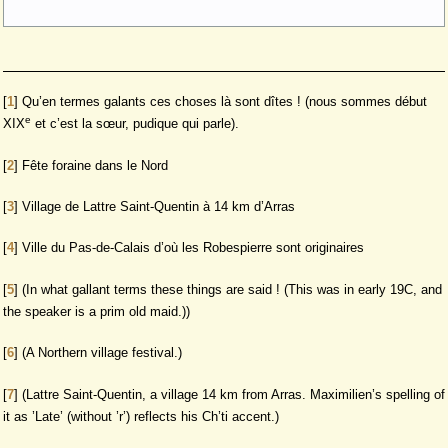
[
1
]
Qu’en termes galants ces choses là sont dîtes ! (nous sommes début
e
XIX
et c’est la sœur, pudique qui parle).
[
2
]
Fête foraine dans le Nord
[
3
]
Village de Lattre Saint-Quentin à 14 km d’Arras
[
4
]
Ville du Pas-de-Calais d’où les Robespierre sont originaires
[
5
]
(In what gallant terms these things are said ! (This was in early 19C, and
the speaker is a prim old maid.))
[
6
]
(A Northern village festival.)
[
7
]
(Lattre Saint-Quentin, a village 14 km from Arras. Maximilien’s spelling of
it as ’Late’ (without ’r’) reflects his Ch’ti accent.)