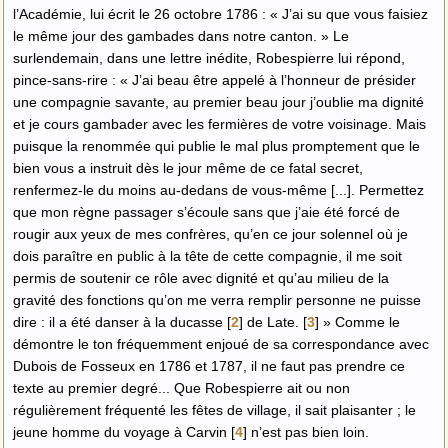
l’Académie, lui écrit le 26 octobre 1786 : « J’ai su que vous faisiez
le même jour des gambades dans notre canton. » Le
surlendemain, dans une lettre inédite, Robespierre lui répond,
pince-sans-rire : « J’ai beau être appelé à l’honneur de présider
une compagnie savante, au premier beau jour j’oublie ma dignité
et je cours gambader avec les fermières de votre voisinage. Mais
puisque la renommée qui publie le mal plus promptement que le
bien vous a instruit dès le jour même de ce fatal secret,
renfermez-le du moins au-dedans de vous-même [...]. Permettez
que mon règne passager s’écoule sans que j’aie été forcé de
rougir aux yeux de mes confrères, qu’en ce jour solennel où je
dois paraître en public à la tête de cette compagnie, il me soit
permis de soutenir ce rôle avec dignité et qu’au milieu de la
gravité des fonctions qu’on me verra remplir personne ne puisse
dire : il a été danser à la ducasse
[
2
]
de Late.
[
3
]
» Comme le
démontre le ton fréquemment enjoué de sa correspondance avec
Dubois de Fosseux en 1786 et 1787, il ne faut pas prendre ce
texte au premier degré... Que Robespierre ait ou non
régulièrement fréquenté les fêtes de village, il sait plaisanter ; le
jeune homme du voyage à Carvin
[
4
]
n’est pas bien loin.