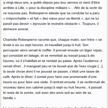
a vingt-deux ans, a quitté depuis peu leur service et vient d’être
arrêtée à Lille, « pour la discipline militaire »… Afin de la sortir de
ce mauvais pas, Robespierre atteste que sa conduite lui a paru
« irréprochable » et fait « des vœux pour sa liberté », qui ne lui
paraît pas devoir « éprouver le moindre obstacle ». Toujours, il
demeure avocat.
Charlotte Robespierre raconte que, chaque matin, son frère « se
levait à six ou sept heures, et travaillait jusqu’à huit. Son
perruquier alors venait le coiffer. Il prenait ensuite un léger repas,
qui consistait en laitage, et se remettait au travail jusqu’à dix
heures, où il s’habillait et se rendait au palais. Après l’audience, il
venait dîner ; il mangeait peu et ne buvait que de l’eau rougie [...],
la seule chose dont il ne pouvait se passer, c’était une tasse de
café. Après le dîner, il sortait pour faire une promenade d’une
heure ou pour faire une visite. Il rentrait ensuite, il se renfermait de
nouveau dans son cabinet jusqu’à sept ou huit heures ; il passait
le reste de la soirée, soit avec des amis soit au sein de sa
famille ».