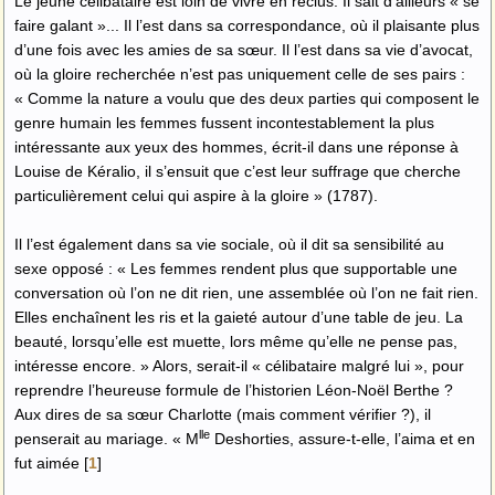
Le jeune célibataire est loin de vivre en reclus. Il sait d’ailleurs « se
faire galant »... Il l’est dans sa correspondance, où il plaisante plus
d’une fois avec les amies de sa sœur. Il l’est dans sa vie d’avocat,
où la gloire recherchée n’est pas uniquement celle de ses pairs :
« Comme la nature a voulu que des deux parties qui composent le
genre humain les femmes fussent incontestablement la plus
intéressante aux yeux des hommes, écrit-il dans une réponse à
Louise de Kéralio, il s’ensuit que c’est leur suffrage que cherche
particulièrement celui qui aspire à la gloire » (1787).
Il l’est également dans sa vie sociale, où il dit sa sensibilité au
sexe opposé : « Les femmes rendent plus que supportable une
conversation où l’on ne dit rien, une assemblée où l’on ne fait rien.
Elles enchaînent les ris et la gaieté autour d’une table de jeu. La
beauté, lorsqu’elle est muette, lors même qu’elle ne pense pas,
intéresse encore. » Alors, serait-il « célibataire malgré lui », pour
reprendre l’heureuse formule de l’historien Léon-Noël Berthe ?
Aux dires de sa sœur Charlotte (mais comment vérifier ?), il
lle
penserait au mariage. « M
Deshorties, assure-t-elle, l’aima et en
fut aimée
[
1
]