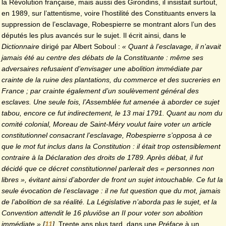
la Révolution française, mais aussi des Girondins, il insistait surtout,
en 1989, sur l’attentisme, voire l’hostilité des Constituants envers la
suppression de l’esclavage, Robespierre se montrant alors l’un des
députés les plus avancés sur le sujet. Il écrit ainsi, dans le
Dictionnaire
dirigé par Albert Soboul :
« Quant à l’esclavage, il n’avait
jamais été au centre des débats de la Constituante : même ses
adversaires refusaient d’envisager une abolition immédiate par
crainte de la ruine des plantations, du commerce et des sucreries en
France ; par crainte également d’un soulèvement général des
esclaves. Une seule fois, l’Assemblée fut amenée à aborder ce sujet
tabou, encore ce fut indirectement, le 13 mai 1791. Quant au nom du
comité colonial, Moreau de Saint-Méry voulut faire voter un article
constitutionnel consacrant l’esclavage, Robespierre s’opposa à ce
que le mot fut inclus dans la Constitution : il était trop ostensiblement
contraire à la Déclaration des droits de 1789. Après débat, il fut
décidé que ce décret constitutionnel parlerait des « personnes non
libres », évitant ainsi d’aborder de front un sujet intouchable. Ce fut la
seule évocation de l’esclavage : il ne fut question que du mot, jamais
de l’abolition de sa réalité. La Législative n’aborda pas le sujet, et la
Convention attendit le 16 pluviôse an II pour voter son abolition
immédiate »
[
11
]
. Trente ans plus tard, dans une
Préface
à un