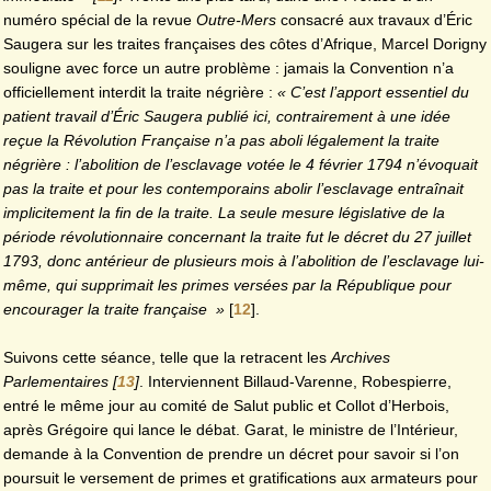
numéro spécial de la revue
Outre-Mers
consacré aux travaux d’Éric
Saugera sur les traites françaises des côtes d’Afrique, Marcel Dorigny
souligne avec force un autre problème : jamais la Convention n’a
officiellement interdit la traite négrière :
« C’est l’apport essentiel du
patient travail d’Éric Saugera publié ici, contrairement à une idée
reçue la Révolution Française n’a pas aboli légalement la traite
négrière : l’abolition de l’esclavage votée le 4 février 1794 n’évoquait
pas la traite et pour les contemporains abolir l’esclavage entraînait
implicitement la fin de la traite. La seule mesure législative de la
période
révolutionnaire concernant la traite fut le décret du 27 juillet
1793, donc antérieur de plusieurs mois à l’abolition de l’esclavage lui-
même, qui supprimait les primes versées par la République pour
encourager la traite française
»
[
12
]
.
Suivons cette séance, telle que la retracent les
Archives
Parlementaires
[
13
]
. Interviennent Billaud-Varenne, Robespierre,
entré le même jour au comité de Salut public et Collot d’Herbois,
après Grégoire qui lance le débat. Garat, le ministre de l’Intérieur,
demande à la Convention de prendre un décret pour savoir si l’on
poursuit le versement de primes et gratifications aux armateurs pour