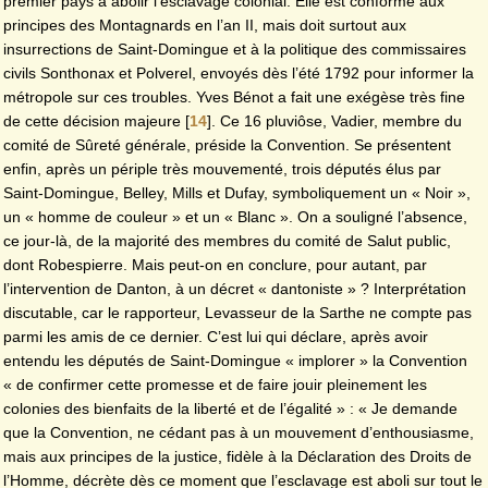
premier pays à abolir l’esclavage colonial. Elle est conforme aux
principes des Montagnards en l’an II, mais doit surtout aux
insurrections de Saint-Domingue et à la politique des commissaires
civils Sonthonax et Polverel, envoyés dès l’été 1792 pour informer la
métropole sur ces troubles. Yves Bénot a fait une exégèse très fine
de cette décision majeure
[
14
]
. Ce 16 pluviôse, Vadier, membre du
comité de Sûreté générale, préside la Convention. Se présentent
enfin, après un périple très mouvementé, trois députés élus par
Saint-Domingue, Belley, Mills et Dufay, symboliquement un « Noir »,
un « homme de couleur » et un « Blanc ». On a souligné l’absence,
ce jour-là, de la majorité des membres du comité de Salut public,
dont Robespierre. Mais peut-on en conclure, pour autant, par
l’intervention de Danton, à un décret « dantoniste » ? Interprétation
discutable, car le rapporteur, Levasseur de la Sarthe ne compte pas
parmi les amis de ce dernier. C’est lui qui déclare, après avoir
entendu les députés de Saint-Domingue « implorer » la Convention
« de confirmer cette promesse et de faire jouir pleinement les
colonies des bienfaits de la liberté et de l’égalité » : « Je demande
que la Convention, ne cédant pas à un mouvement d’enthousiasme,
mais aux principes de la justice, fidèle à la Déclaration des Droits de
l’Homme, décrète dès ce moment que l’esclavage est aboli sur tout le