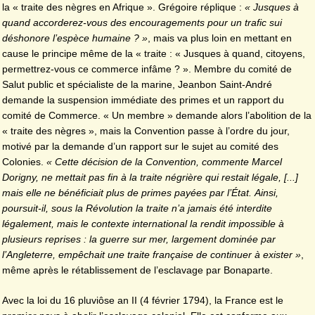
la « traite des nègres en Afrique ». Grégoire réplique :
« Jusques à
quand accorderez-vous des encouragements pour un trafic sui
déshonore l’espèce humaine ? »
, mais va plus loin en mettant en
cause le principe même de la « traite : « Jusques à quand, citoyens,
permettrez-vous ce commerce infâme ? ». Membre du comité de
Salut public et spécialiste de la marine, Jeanbon Saint-André
demande la suspension immédiate des primes et un rapport du
comité de Commerce. « Un membre » demande alors l’abolition de la
« traite des nègres », mais la Convention passe à l’ordre du jour,
motivé par la demande d’un rapport sur le sujet au comité des
Colonies.
« Cette décision de la Convention, commente Marcel
Dorigny, ne mettait pas fin à la traite négrière qui restait légale, [...]
mais elle ne bénéficiait plus de primes payées par l’État. Ainsi,
poursuit-il, sous la Révolution la traite n’a jamais été interdite
légalement, mais le contexte international la rendit impossible à
plusieurs reprises : la guerre sur mer, largement dominée par
l’Angleterre, empêchait une traite française de continuer à exister »
,
même après le rétablissement de l’esclavage par Bonaparte.
Avec la loi du 16 pluviôse an II (4 février 1794), la France est le