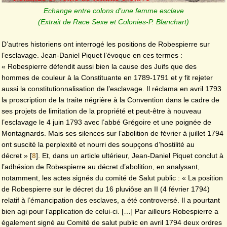
Echange entre colons d’une femme esclave
(Extrait de Race Sexe et Colonies-P. Blanchart)
D’autres historiens ont interrogé les positions de Robespierre sur
l’esclavage. Jean-Daniel Piquet l’évoque en ces termes :
« Robespierre défendit aussi bien la cause des Juifs que des
hommes de couleur à la Constituante en 1789-1791 et y fit rejeter
aussi la constitutionnalisation de l’esclavage. Il réclama en avril 1793
la proscription de la traite négrière à la Convention dans le cadre de
ses projets de limitation de la propriété et peut-être à nouveau
l’esclavage le 4 juin 1793 avec l’abbé Grégoire et une poignée de
Montagnards. Mais ses silences sur l’abolition de février à juillet 1794
ont suscité la perplexité et nourri des soupçons d’hostilité au
décret »
[
8
]
. Et, dans un article ultérieur, Jean-Daniel Piquet conclut à
l’adhésion de Robespierre au décret d’abolition, en analysant,
notamment, les actes signés du comité de Salut public : « La position
de Robespierre sur le décret du 16 pluviôse an II (4 février 1794)
relatif à l’émancipation des esclaves, a été controversé. Il a pourtant
bien agi pour l’application de celui-ci. […] Par ailleurs Robespierre a
également signé au Comité de salut public en avril 1794 deux ordres