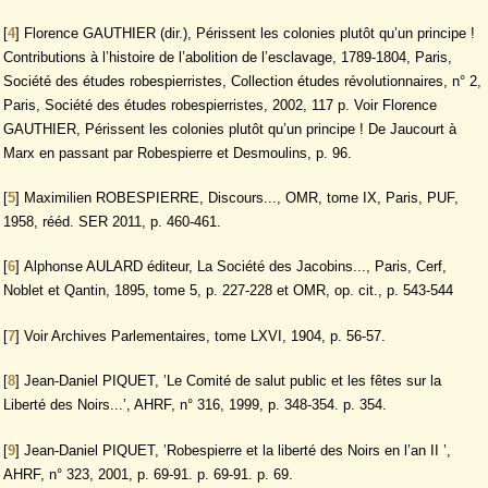
[
4
]
Florence GAUTHIER (dir.), Périssent les colonies plutôt qu’un principe !
Contributions à l’histoire de l’abolition de l’esclavage, 1789-1804, Paris,
Société des études robespierristes, Collection études révolutionnaires, n° 2,
Paris, Société des études robespierristes, 2002, 117 p. Voir Florence
GAUTHIER, Périssent les colonies plutôt qu’un principe ! De Jaucourt à
Marx en passant par Robespierre et Desmoulins, p. 96.
[
5
]
Maximilien ROBESPIERRE, Discours..., OMR, tome IX, Paris, PUF,
1958, rééd. SER 2011, p. 460-461.
[
6
]
Alphonse AULARD éditeur, La Société des Jacobins..., Paris, Cerf,
Noblet et Qantin, 1895, tome 5, p. 227-228 et OMR, op. cit., p. 543-544
[
7
]
Voir Archives Parlementaires, tome LXVI, 1904, p. 56-57.
[
8
]
Jean-Daniel PIQUET, ’Le Comité de salut public et les fêtes sur la
Liberté des Noirs...’, AHRF, n° 316, 1999, p. 348-354. p. 354.
[
9
]
Jean-Daniel PIQUET, ’Robespierre et la liberté des Noirs en l’an II ’,
AHRF, n° 323, 2001, p. 69-91. p. 69-91. p. 69.