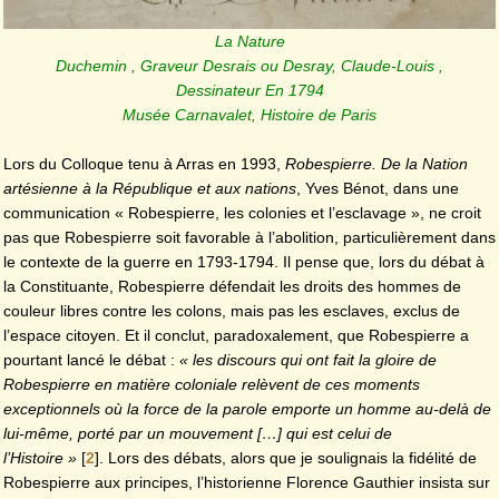
La Nature
Duchemin , Graveur Desrais ou Desray, Claude-Louis ,
Dessinateur En 1794
Musée Carnavalet, Histoire de Paris
Lors du Colloque tenu à Arras en 1993,
Robespierre. De la Nation
artésienne à la République et aux nations
, Yves Bénot, dans une
communication « Robespierre, les colonies et l’esclavage », ne croit
pas que Robespierre soit favorable à l’abolition, particulièrement dans
le contexte de la guerre en 1793-1794. Il pense que, lors du débat à
la Constituante, Robespierre défendait les droits des hommes de
couleur libres contre les colons, mais pas les esclaves, exclus de
l’espace citoyen. Et il conclut, paradoxalement, que Robespierre a
pourtant lancé le débat :
« les discours qui ont fait la gloire de
Robespierre en matière coloniale relèvent de ces moments
exceptionnels où la force de la parole emporte un homme au-delà de
lui-même, porté par un mouvement […] qui est celui de
l’
H
istoire »
[
2
]
. Lors des débats, alors que je soulignais la fidélité de
Robespierre aux principes, l’historienne Florence Gauthier insista sur