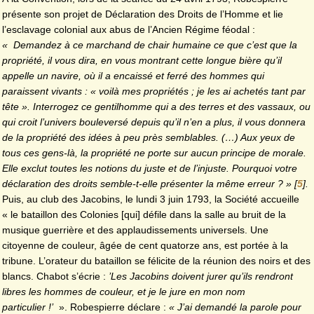
présente son projet de Déclaration des Droits de l’Homme et lie
l’esclavage colonial aux abus de l’Ancien Régime féodal :
«
Demandez à ce marchand de chair humaine ce que c’est que la
propriété, il vous dira, en vous montrant cette longue bière qu’il
appelle un navire, où il a encaissé et ferré des hommes qui
paraissent vivants : « voilà mes propriétés ; je les ai achetés tant par
tête ». Interrogez ce gentilhomme qui a des terres et des vassaux, ou
qui croit l’univers bouleversé depuis qu’il n’en a plus, il vous donnera
de la propriété des idées à peu près semblables. (…) Aux yeux de
tous ces gens-là, la propriété ne porte sur aucun principe de morale.
Elle exclut toutes les notions du juste et de l’injuste. Pourquoi votre
déclaration des droits semble-t-elle présenter la même erreur ? »
[
5
]
.
Puis, au club des Jacobins, le lundi 3 juin 1793, la Société accueille
« le bataillon des Colonies [qui] défile dans la salle au bruit de la
musique guerrière et des applaudissements universels. Une
citoyenne de couleur, âgée de cent quatorze ans, est portée à la
tribune. L’orateur du bataillon se félicite de la réunion des noirs et des
blancs. Chabot s’écrie :
’Les Jacobins doivent jurer qu’ils rendront
libres les hommes de couleur, et je le jure en mon nom
particulier !’
». Robespierre déclare :
« J’ai demandé la parole pour