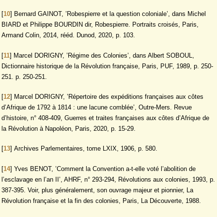
[
10
]
Bernard GAINOT, ’Robespierre et la question coloniale’, dans Michel
BIARD et Philippe BOURDIN dir, Robespierre. Portraits croisés, Paris,
Armand Colin, 2014, rééd. Dunod, 2020, p. 103.
[
11
]
Marcel DORIGNY, ’Régime des Colonies’, dans Albert SOBOUL,
Dictionnaire historique de la Révolution française, Paris, PUF, 1989, p. 250-
251. p. 250-251.
[
12
]
Marcel DORIGNY, ’Répertoire des expéditions françaises aux côtes
d’Afrique de 1792 à 1814 : une lacune comblée’, Outre-Mers. Revue
d’histoire, n° 408-409, Guerres et traites françaises aux côtes d’Afrique de
la Révolution à Napoléon, Paris, 2020, p. 15-29.
[
13
]
Archives Parlementaires, tome LXIX, 1906, p. 580.
[
14
]
Yves BENOT, ’Comment la Convention a-t-elle voté l’abolition de
l’esclavage en l’an II’, AHRF, n° 293-294, Révolutions aux colonies, 1993, p.
387-395. Voir, plus généralement, son ouvrage majeur et pionnier, La
Révolution française et la fin des colonies, Paris, La Découverte, 1988.