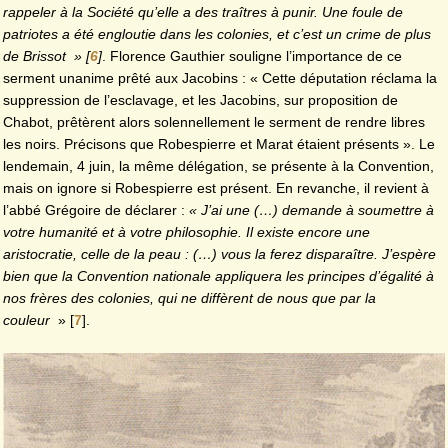
rappeler à la Société qu’elle a des traîtres à punir. Une foule de
patriotes a été engloutie dans les colonies, et c’est un crime de plus
de Brissot
»
[
6
]
. Florence Gauthier souligne l’importance de ce
serment unanime prêté aux Jacobins : « Cette députation réclama la
suppression de l’esclavage, et les Jacobins, sur proposition de
Chabot, prêtèrent alors solennellement le serment de rendre libres
les noirs. Précisons que Robespierre et Marat étaient présents ». Le
lendemain, 4 juin, la même délégation, se présente à la Convention,
mais on ignore si Robespierre est présent. En revanche, il revient à
l’abbé Grégoire de déclarer :
« J’ai une (…) demande à soumettre à
votre humanité et à votre philosophie. Il existe encore une
aristocratie, celle de la peau : (…) vous la ferez disparaître. J’espère
bien que la Convention nationale appliquera les principes d’égalité à
nos frères des colonies, qui ne diffèrent de nous que par la
couleur
»
[
7
]
.