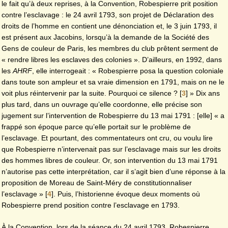
le fait qu’à deux reprises, à la Convention, Robespierre prit position
contre
l’esclavage : le 24 avril 1793, son projet de Déclaration des
droits de l’homme en contient une
dénonciation et, le 3 juin 1793, il
est présent aux Jacobins, lorsqu’à la demande de la Société des
Gens de couleur de Paris, les membres du club prêtent serment de
« rendre libres les esclaves des colonies ». D’ailleurs, en 1992, dans
les
AHRF
, elle interrogeait : « Robespierre posa la question coloniale
dans toute son ampleur et sa vraie dimension en 1791, mais on ne le
voit plus réintervenir par la suite. Pourquoi ce silence ?
[
3
]
» Dix ans
plus tard, dans un ouvrage qu’elle coordonne, elle précise son
jugement sur l’intervention de Robespierre du 13 mai 1791 : [elle] « a
frappé son époque parce qu’elle portait sur le problème de
l’esclavage. Et pourtant, des commentateurs ont cru, ou voulu lire
que Robespierre
n’intervenait pas sur l’esclavage mais sur les droits
des hommes libres de couleur. Or, son intervention du 13 mai 1791
n’autorise pas cette interprétation, car il s’agit bien d’une réponse à la
proposition de Moreau de Saint-Méry de constitutionnaliser
l’esclavage »
[
4
]
. Puis, l’historienne évoque deux moments où
Robespierre prend position contre l’esclavage en 1793.
À la Convention, lors de la séance du 24 avril 1793, Robespierre