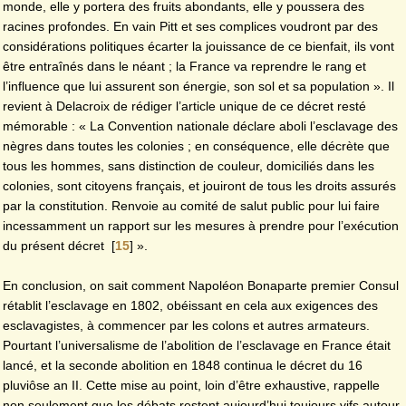
monde, elle y portera des fruits abondants, elle y poussera des
racines profondes. En vain Pitt et ses complices voudront par des
considérations politiques écarter la jouissance de ce bienfait, ils vont
être entraînés dans le néant ; la France va reprendre le rang et
l’influence que lui assurent son énergie, son sol et sa population ». Il
revient à Delacroix de rédiger l’article unique de ce décret resté
mémorable : « La Convention nationale déclare aboli l’esclavage des
nègres dans toutes les colonies ; en conséquence, elle décrète que
tous les hommes, sans distinction de couleur, domiciliés dans les
colonies, sont citoyens français, et jouiront de tous les droits assurés
par la constitution. Renvoie au comité de salut public pour lui faire
incessamment un rapport sur les mesures à prendre pour l’exécution
du présent décret
[
15
]
».
En conclusion, on sait comment Napoléon Bonaparte premier Consul
rétablit l’esclavage en 1802, obéissant en cela aux exigences des
esclavagistes, à commencer par les colons et autres armateurs.
Pourtant l’universalisme de l’abolition de l’esclavage en France était
lancé, et la seconde abolition en 1848 continua le décret du 16
pluviôse an II. Cette mise au point, loin d’être exhaustive, rappelle
non seulement que les débats restent aujourd’hui toujours vifs autour