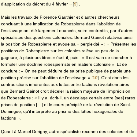
d’application du décret du 4 février »
[
9
]
.
Mais les travaux de Florence Gauthier et d’autres chercheurs
concluant à une implication de Robespierre dans l’abolition de
l’esclavage ont été largement nuancés, voire contredits, par d’autres
spécialistes des questions coloniales. Bernard Gainot relativise ainsi
la position de Robespierre et avoue sa « perplexité » : « Présenter les
positions de Robespierre sur les colonies relève un peu de la
gageure, à plusieurs titres » écrit-il, puis : « Il est vain de chercher à
formuler une doctrine robespierriste en matière coloniale ». Et de
conclure : « On ne peut déduire de sa prise publique de parole une
position précise sur l’abolition de l’esclavage »
[
10
]
. C’est dans les
contradictions inhérentes aux luttes entre factions révolutionnaires
que Bernard Gainot croit déceler la raison majeure de l’imprécision
de Robespierre : « Il y a, écrit-il, un décalage certain entre [ses] rares
prises de position […] et le cours précipité de la révolution de Saint-
Domingue, qu’il interprète au prisme des luttes hexagonales de
factions ».
Quant à Marcel Dorigny, autre spécialiste reconnu des colonies et de