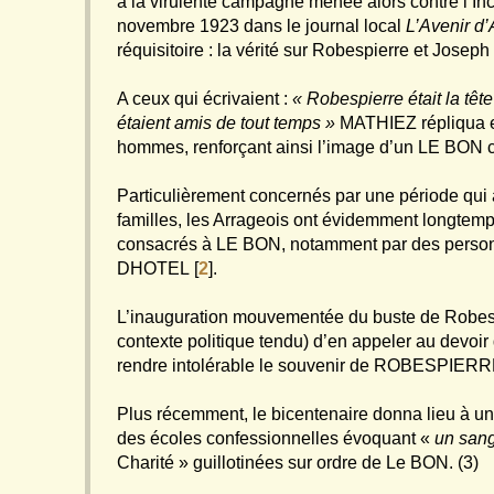
à la virulente campagne menée alors contre l’Inco
novembre 1923 dans le journal local
L’Avenir d’
réquisitoire : la vérité sur Robespierre et Josep
A ceux qui écrivaient :
« Robespierre était la tête
étaient amis de tout temps »
MATHIEZ répliqua en
hommes, renforçant ainsi l’image d’un LE BON c
Particulièrement concernés par une période qui
familles, les Arrageois ont évidemment longtemps
consacrés à LE BON, notamment par des personn
DHOTEL
[
2
]
.
L’inauguration mouvementée du buste de Robespi
contexte politique tendu) d’en appeler au devo
rendre intolérable le souvenir de ROBESPIERRE
Plus récemment, le bicentenaire donna lieu à un
des écoles confessionnelles évoquant «
un sang
Charité » guillotinées sur ordre de Le BON. (3)