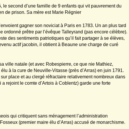
 le second d’une famille de 9 enfants qui vit pauvrement du
rdien de prison. Sa mère est Marie Régnier
 l’envoient gagner son noviciat à Paris en 1783. Un an plus tard
 ordonné prêtre par l’évêque Talleyrand (pas encore célèbre).
 des sentiments patriotiques qu’il fait partager à se élèves,
Devenu actif jacobin, il obtient à Beaune une charge de curé
a ville natale (et avec Robespierre, ce que nie Mathiez,
élu à la cure de Neuville-Vitasse (près d’Arras) en juin 1791.
sur place et au clergé réfractaire relativement nombreux dans
a rejoint le comte d’Artois à Coblentz) garde une forte
ageois qui critiquent sans ménagement l’administration
 Fosseux (premier maire élu d’Arras) accusé de monarchisme.