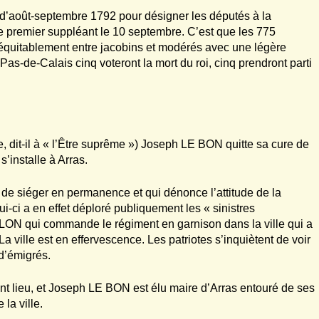
d’août-septembre 1792 pour désigner les députés à la
e premier suppléant le 10 septembre. C’est que les 775
s équitablement entre jacobins et modérés avec une légère
s-de-Calais cinq voteront la mort du roi, cinq prendront parti
e, dit-il à « l’Être suprême ») Joseph LE BON quitte sa cure de
s’installe à Arras.
é de siéger en permanence et qui dénonce l’attitude de la
-ci a en effet déploré publiquement les « sinistres
LON qui commande le régiment en garnison dans la ville qui a
». La ville est en effervescence. Les patriotes s’inquiètent de voir
 d’émigrés.
nt lieu, et Joseph LE BON est élu maire d’Arras entouré de ses
a ville.