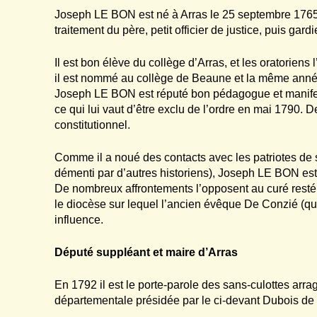
Joseph LE BON est né à Arras le 25 septembre 1765,
traitement du père, petit officier de justice, puis ga
Il est bon élève du collège d’Arras, et les oratoriens
il est nommé au collège de Beaune et la même année
Joseph LE BON est réputé bon pédagogue et manifeste
ce qui lui vaut d’être exclu de l’ordre en mai 1790. 
constitutionnel.
Comme il a noué des contacts avec les patriotes de s
démenti par d’autres historiens), Joseph LE BON est 
De nombreux affrontements l’opposent au curé resté 
le diocèse sur lequel l’ancien évêque De Conzié (qui 
influence.
D
éputé suppléant et maire d’Arras
En 1792 il est le porte-parole des sans-culottes arr
départementale présidée par le ci-devant Dubois de