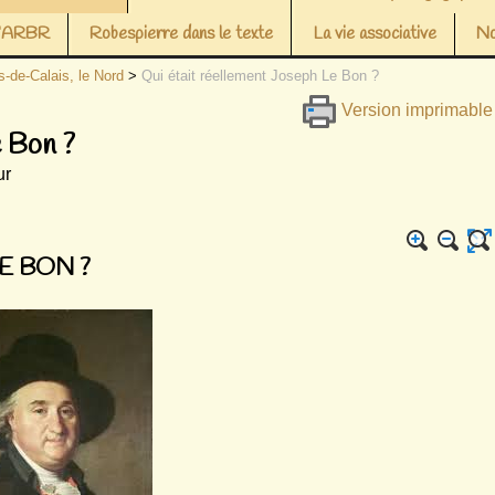
 l’ARBR
Robespierre dans le texte
La vie associative
No
s-de-Calais, le Nord
>
Qui était réellement Joseph Le Bon ?
Version imprimable
e Bon ?
ur
E BON ?