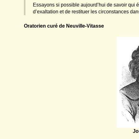
Essayons si possible aujourd’hui de savoir qui 
d’exaltation et de restituer les circonstances da
Oratorien cur
é de Neuv
i
lle-V
i
tasse
Jo