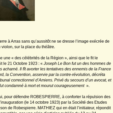
erre à Arras sans qu’aussitôt ne se dresse l’image exécrée de
violon, sur la place du théâtre.
une « des célébrités de la Région », ainsi que le fit le
ait le 21 Octobre 1923 : «
Joseph Le Bon fut un des hommes de
us acharné. Il fît avorter les tentatives des ennemis de la France
rd, la Convention, asservie par la contre-révolution, décréta
ribunal correctionnel d’Amiens. Privé du secours d’un avocat, et
f
ut condamné à mort et mourut courageusement
».
ui, pour défendre ROBESPIERRE, à conforter la répulsion des
’inauguration (le 14 octobre 1923) par la Société des Etudes
on de Robespierre. MATHIEZ qui en était l’initiateur, répondit