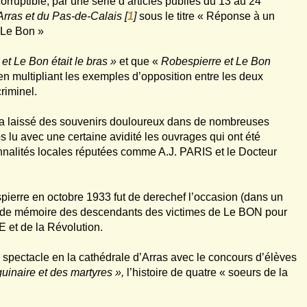
rruptible, par une série d’articles publiés du 13 au 24
Arras et du Pas-de-Calais
[
1
]
sous le titre « Réponse à un
h Le Bon »
 et Le Bon était le bras »
et que «
Robespierre et Le Bon
 multipliant les exemples d’opposition entre les deux
riminel.
 a laissé des souvenirs douloureux dans de nombreuses
 lu avec une certaine avidité les ouvrages qui ont été
alités locales réputées comme A.J. PARIS et le Docteur
erre en octobre 1933 fut de derechef l’occasion (dans un
ir de mémoire des descendants des victimes de Le BON pour
 et de la Révolution.
 spectacle en la cathédrale d’Arras avec le concours d’élèves
uinaire et des martyres »,
l’histoire de quatre « soeurs de la