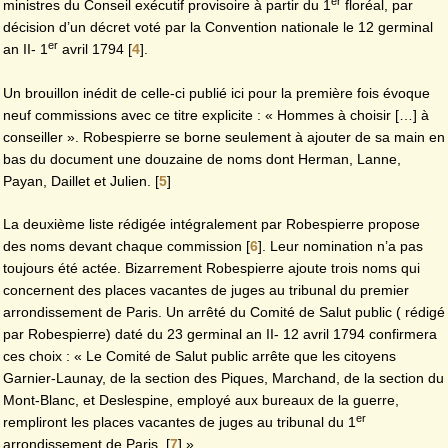
er
ministres du Conseil exécutif provisoire à partir du 1
floréal, par
décision d’un décret voté par la Convention nationale le 12 germinal
er
an II- 1
avril 1794
[
4
]
.
Un brouillon inédit de celle-ci publié ici pour la première fois évoque
neuf commissions avec ce titre explicite : « Hommes à choisir […] à
conseiller ». Robespierre se borne seulement à ajouter de sa main en
bas du document une douzaine de noms dont Herman, Lanne,
Payan, Daillet et Julien.
[
5
]
La deuxième liste rédigée intégralement par Robespierre propose
des noms devant chaque commission
[
6
]
. Leur nomination n’a pas
toujours été actée. Bizarrement Robespierre ajoute trois noms qui
concernent des places vacantes de juges au tribunal du premier
arrondissement de Paris. Un arrêté du Comité de Salut public ( rédigé
par Robespierre) daté du 23 germinal an II- 12 avril 1794 confirmera
ces choix : « Le Comité de Salut public arrête que les citoyens
Garnier-Launay, de la section des Piques, Marchand, de la section du
Mont-Blanc, et Deslespine, employé aux bureaux de la guerre,
er
rempliront les places vacantes de juges au tribunal du 1
arrondissement de Paris.
[
7
]
»