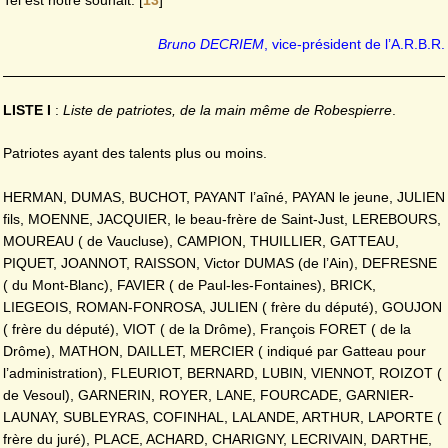
Tel est notre souhait.
[
13
]
Bruno DECRIEM
, vice-président de l’A.R.B.R.
LISTE I
:
Liste de patriotes, de la main même de Robespierre
.
Patriotes ayant des talents plus ou moins.
HERMAN, DUMAS, BUCHOT, PAYANT l’aîné, PAYAN le jeune, JULIEN
fils, MOENNE, JACQUIER, le beau-frère de Saint-Just, LEREBOURS,
MOUREAU ( de Vaucluse), CAMPION, THUILLIER, GATTEAU,
PIQUET, JOANNOT, RAISSON, Victor DUMAS (de l’Ain), DEFRESNE
( du Mont-Blanc), FAVIER ( de Paul-les-Fontaines), BRICK,
LIEGEOIS, ROMAN-FONROSA, JULIEN ( frère du député), GOUJON
( frère du député), VIOT ( de la Drôme), François FORET ( de la
Drôme), MATHON, DAILLET, MERCIER ( indiqué par Gatteau pour
l’administration), FLEURIOT, BERNARD, LUBIN, VIENNOT, ROIZOT (
de Vesoul), GARNERIN, ROYER, LANE, FOURCADE, GARNIER-
LAUNAY, SUBLEYRAS, COFINHAL, LALANDE, ARTHUR, LAPORTE (
frère du juré), PLACE, ACHARD, CHARIGNY, LECRIVAIN, DARTHE,