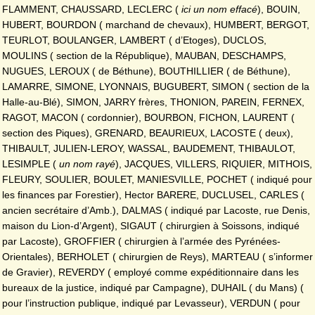
FLAMMENT, CHAUSSARD, LECLERC (
ici un nom effacé
), BOUIN,
HUBERT, BOURDON ( marchand de chevaux), HUMBERT, BERGOT,
TEURLOT, BOULANGER, LAMBERT ( d’Etoges), DUCLOS,
MOULINS ( section de la République), MAUBAN, DESCHAMPS,
NUGUES, LEROUX ( de Béthune), BOUTHILLIER ( de Béthune),
LAMARRE, SIMONE, LYONNAIS, BUGUBERT, SIMON ( section de la
Halle-au-Blé), SIMON, JARRY frères, THONION, PAREIN, FERNEX,
RAGOT, MACON ( cordonnier), BOURBON, FICHON, LAURENT (
section des Piques), GRENARD, BEAURIEUX, LACOSTE ( deux),
THIBAULT, JULIEN-LEROY, WASSAL, BAUDEMENT, THIBAULOT,
LESIMPLE (
un nom
rayé
), JACQUES, VILLERS, RIQUIER, MITHOIS,
FLEURY, SOULIER, BOULET, MANIESVILLE, POCHET ( indiqué pour
les finances par Forestier), Hector BARERE, DUCLUSEL, CARLES (
ancien secrétaire d’Amb.), DALMAS ( indiqué par Lacoste, rue Denis,
maison du Lion-d’Argent), SIGAUT ( chirurgien à Soissons, indiqué
par Lacoste), GROFFIER ( chirurgien à l’armée des Pyrénées-
Orientales), BERHOLET ( chirurgien de Reys), MARTEAU ( s’informer
de Gravier), REVERDY ( employé comme expéditionnaire dans les
bureaux de la justice, indiqué par Campagne), DUHAIL ( du Mans) (
pour l’instruction publique, indiqué par Levasseur), VERDUN ( pour