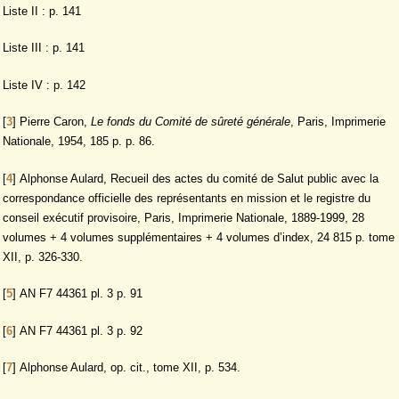
Liste II : p. 141
Liste III : p. 141
Liste IV : p. 142
[
3
]
Pierre Caron,
Le fonds du Comité de sûreté générale
, Paris, Imprimerie
Nationale, 1954, 185 p. p. 86.
[
4
]
Alphonse Aulard, Recueil des actes du comité de Salut public avec la
correspondance officielle des représentants en mission et le registre du
conseil exécutif provisoire, Paris, Imprimerie Nationale, 1889-1999, 28
volumes + 4 volumes supplémentaires + 4 volumes d’index, 24 815 p. tome
XII, p. 326-330.
[
5
]
AN F7 44361 pl. 3 p. 91
[
6
]
AN F7 44361 pl. 3 p. 92
[
7
]
Alphonse Aulard, op. cit., tome XII, p. 534.