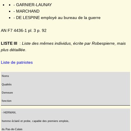
- GARNIER-LAUNAY
- MARCHAND
- DE LESPINE employé au bureau de la guerre
AN F7 4436-1 pl. 3 p. 92
LISTE III
:
Liste des mêmes individus, écrite par Robespierre, mais
plus détaillée
.
Liste de patriotes
Noms
Qualités
Demeure
fonction
- HERMAN,
homme éclairé et probe, capable des premiers emplois,
du Pas-de-Calais