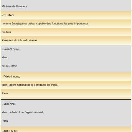
Ministre de l’intérieur
- DUMAS,
homme énergique et probe, capable des fonctions les plus importantes,
du Jura
Président du tribunal criminel
- PAYAN l’aîné,
idem,
de la Drome
- PAYAN jeune,
idem, agent national de la commune de Paris.
Paris
- MOENNE,
idem, substitut de l’agent national,
Paris
- JULIEN fils,