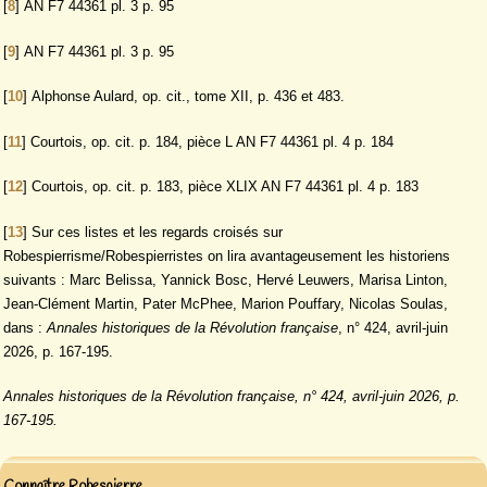
[
8
]
AN F7 44361 pl. 3 p. 95
[
9
]
AN F7 44361 pl. 3 p. 95
[
10
]
Alphonse Aulard, op. cit., tome XII, p. 436 et 483.
[
11
]
Courtois, op. cit. p. 184, pièce L AN F7 44361 pl. 4 p. 184
[
12
]
Courtois, op. cit. p. 183, pièce XLIX AN F7 44361 pl. 4 p. 183
[
13
]
Sur ces listes et les regards croisés sur
Robespierrisme/Robespierristes on lira avantageusement les historiens
suivants : Marc Belissa, Yannick Bosc, Hervé Leuwers, Marisa Linton,
Jean-Clément Martin, Pater McPhee, Marion Pouffary, Nicolas Soulas,
dans :
Annales historiques de la Révolution française
, n° 424, avril-juin
2026, p. 167-195.
Annales historiques de la Révolution française, n° 424, avril-juin 2026, p.
167-195.
Connaître Robespierre