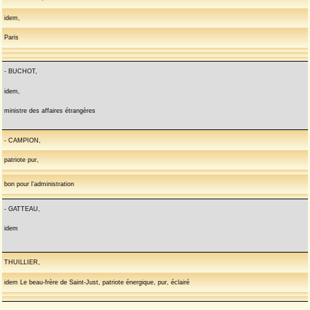
idem,
Paris
- BUCHOT,
idem,
ministre des affaires étrangères
- CAMPION,
patriote pur,
bon pour l’administration
- GATTEAU,
idem
THUILLIER,
idem Le beau-frère de Saint-Just, patriote énergique, pur, éclairé