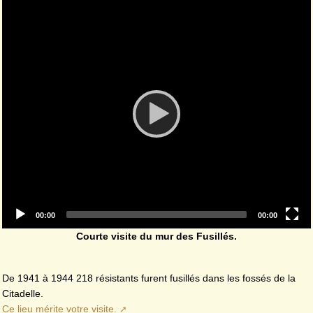
Video
Player
Current
Total
00:00
00:00
time
duration
Courte visite du mur des Fusillés.
De 1941 à 1944 218 résistants furent fusillés dans les fossés de la
Citadelle.
Ce lieu mérite votre visite.