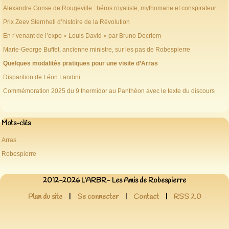
Alexandre Gonse de Rougeville : héros royaliste, mythomane et conspirateur
Prix Zeev Sternhell d’histoire de la Révolution
En r’venant de l’expo « Louis David » par Bruno Decriem
Marie-George Buffet, ancienne ministre, sur les pas de Robespierre
Quelques modalités pratiques pour une visite d’Arras
Disparition de Léon Landini
Commémoration 2025 du 9 thermidor au Panthéon avec le texte du discours
Mots-clés
Arras
Robespierre
2012-2026 L’ARBR- Les Amis de Robespierre
Plan du site
|
Se connecter
|
Contact
|
RSS 2.0