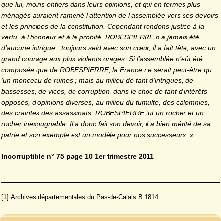
que lui, moins entiers dans leurs opinions, et qui en termes plus
ménagés auraient ramené l’attention de l’assemblée vers ses de­voirs
et les principes de la constitution. Cependant rendons justice à la
vertu, à l’honneur et à la probité. ROBES­PIERRE n’a jamais été
d’aucune intri­gue ; toujours seid avec son cœur, il a fait tête, avec un
grand courage aux plus violents orages. Si l’assemblée n’eût été
composée que de ROBES­PIERRE, la France ne serait peut-être qu
’un monceau de ruines ; mais au milieu de tant d’intrigues, de
bassesses, de vices, de corruption, dans le choc de tant d’intérêts
opposés, d’opinions diverses, au milieu du tumulte, des calomnies,
des craintes des assassinats, ROBESPIERRE fut un rocher et un
rocher inexpugnable. Il a donc fait son devoir, il a bien mérité de sa
patrie et son exemple est un modèle pour nos successeurs. »
Incorruptible n
° 75
page 10
1
er
trimestre 2011
[
1
]
Archives départementales du Pas-de-Calais B 1814