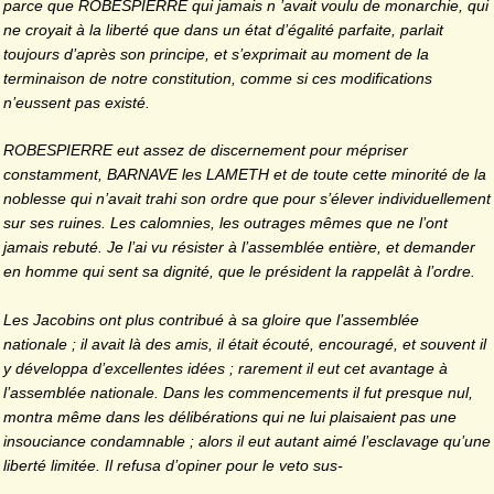
parce que ROBES­PIERRE qui jamais n ’avait voulu de monarchie, qui
ne croyait à la liberté que dans un état d’égalité parfaite, parlait
toujours d’après son principe, et s’exprimait au moment de la
terminaison de notre constitution, comme si ces modifications
n’eussent pas existé.
ROBESPIERRE eut assez de discernement pour m
épriser
constamment, BARNAVE les LAMETH et de toute cette minorité de la
noblesse qui n’avait trahi son ordre que pour s’élever individuellement
sur ses ruines. Les calom­nies, les outrages mêmes que ne l’ont
jamais rebuté. Je l’ai vu résister à l’assemblée entière, et demander
en homme qui sent sa dignité, que le président la rappelât à l’ordre.
Les Jacobins ont plus contribu
é à sa gloire que l’assem­blée
nationale ; il avait là des amis, il était écouté, encou­ragé, et souvent il
y développa d’excellentes idées ; rare­ment il eut cet avantage à
l’assemblée nationale. Dans les commencements il fut presque nul,
montra même dans les délibérations qui ne lui plaisaient pas une
insouciance condamnable ; alors il eut autant aimé l’esclavage qu’une
liberté limitée. Il refusa d’opiner pour le veto sus-