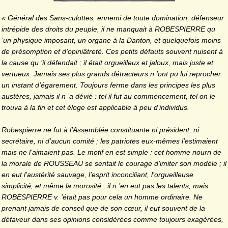
« Général des Sans-culottes, ennemi de toute domination, défenseur
intrépide des droits du peuple, il ne manquait à ROBESPIERRE qu
’un physique imposant, un organe à la Danton, et quelquefois moins
de présomption et d’opiniâ­treté. Ces petits défauts souvent nuisent à
la cause qu ’il défendait ; il était orgueilleux et jaloux, mais juste et
ver­tueux. Jamais ses plus grands détracteurs n ’ont pu lui reprocher
un instant d’égarement. Toujours ferme dans les principes les plus
austères, jamais il n ’a dévié : tel il fut au commencement, tel on le
trouva à la fin et cet éloge est applicable à peu d’individus.
Robespierre ne fut
à l’Assemblée constituante ni prési­dent, ni
secrétaire, ni d’aucun comité ; les patriotes eux-mêmes l’estimaient
mais ne l’ai­maient pas. Le motif en est sim­ple : cet homme nourri de
la mo­rale de ROUSSEAU se sentait le courage d’imiter son modèle ; il
en eut l’austérité sauvage, l’es­prit inconciliant, l’orgueilleuse
simplicité, et même la morosité ; il n ’en eut pas les talents, mais
ROBESPIERRE v. ’était pas pour cela un homme ordinaire. Ne
prenant jamais de conseil que de son cœur, il eut souvent de la
défaveur dans ses opinions considérées comme toujours exa­gérées,