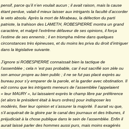
pensif, parce qu’il n’en voulait aucun ; il avait raison, mais la cause
étant perdue, valait-il mieux laisser aux intrigants la faculté d’accorder
le veto absolu. Après la mort de Mirabeau, la défection du parti
patriote, la trahison des LAMETH, ROBESPIERRE montra un grand
caractère, et malgré l’extrême défaveur de ses opi­nions, il força
l’estime de ses ennemis ; il en triompha même dans quelques
circonstances très épineuses, et du moins les priva du droit d’intriguer
dans la législative suivante.
J’ignore si ROBESPIERRE connaissait bien la tactique de
l’assembl
ée ; cela n ’est pas probable, car il eut sacri­fié son zèle ou
son amour propre au bien public ; il ne se fut pas placé ex­près au
bureau pour s’y emparer de la parole, et la garder avec obstination. Il
eût connu que les intrigants meneurs de l’assemblée l’appelaient
« leur MAURY », lui laissaient exprès le champ libre par préférence
(et alors le président était à leurs ordres) pour indisposer les
modérés, fixer leur opi­nion et s’assurer la majorité. Il aurait vu que,
s’il acquérait de la gloire par le canal des journaux et des tribunes, il
préjudiciait à la chose publique dans le sein de l’assemblée. Enfin il
aurait laissé parler des hommes aussi
purs, mais moins exagérés