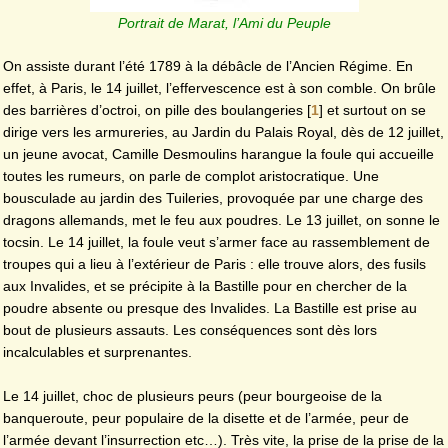
Portrait de Marat, l’Ami du Peuple
On assiste durant l’été 1789 à la débâcle de l’Ancien Régime. En
effet, à Paris, le 14 juillet, l’effervescence est à son comble. On brûle
des barrières d’octroi, on pille des boulangeries
[
1
]
et surtout on se
dirige vers les armureries, au Jardin du Palais Royal, dès de 12 juillet,
un jeune avocat, Camille Desmoulins harangue la foule qui accueille
toutes les rumeurs, on parle de complot aristocratique. Une
bousculade au jardin des Tuileries, provoquée par une charge des
dragons allemands, met le feu aux poudres. Le 13 juillet, on sonne le
tocsin. Le 14 juillet, la foule veut s’armer face au rassemblement de
troupes qui a lieu à l’extérieur de Paris : elle trouve alors, des fusils
aux Invalides, et se précipite à la Bastille pour en chercher de la
poudre absente ou presque des Invalides. La Bastille est prise au
bout de plusieurs assauts. Les conséquences sont dès lors
incalculables et surprenantes.
Le 14 juillet, choc de plusieurs peurs (peur bourgeoise de la
banqueroute, peur populaire de la disette et de l’armée, peur de
l’armée devant l’insurrection etc…). Très vite, la prise de la prise de la