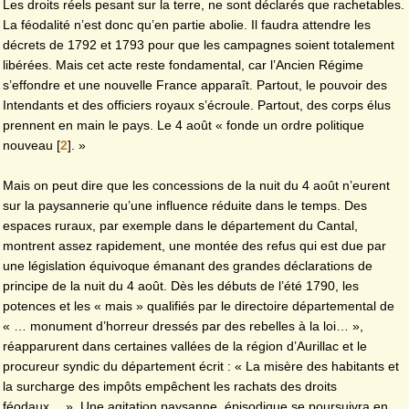
Les droits réels pesant sur la terre, ne sont déclarés que rachetables.
La féodalité n’est donc qu’en partie abolie. Il faudra attendre les
décrets de 1792 et 1793 pour que les campagnes soient totalement
libérées. Mais cet acte reste fondamental, car l’Ancien Régime
s’effondre et une nouvelle France apparaît. Partout, le pouvoir des
Intendants et des officiers royaux s’écroule. Partout, des corps élus
prennent en main le pays. Le 4 août « fonde un ordre politique
nouveau
[
2
]
. »
Mais on peut dire que les concessions de la nuit du 4 août n’eurent
sur la paysannerie qu’une influence réduite dans le temps. Des
espaces ruraux, par exemple dans le département du Cantal,
montrent assez rapidement, une montée des refus qui est due par
une législation équivoque émanant des grandes déclarations de
principe de la nuit du 4 août. Dès les débuts de l’été 1790, les
potences et les « mais » qualifiés par le directoire départemental de
« … monument d’horreur dressés par des rebelles à la loi… »,
réapparurent dans certaines vallées de la région d’Aurillac et le
procureur syndic du département écrit : « La misère des habitants et
la surcharge des impôts empêchent les rachats des droits
féodaux… ». Une agitation paysanne, épisodique se poursuivra en