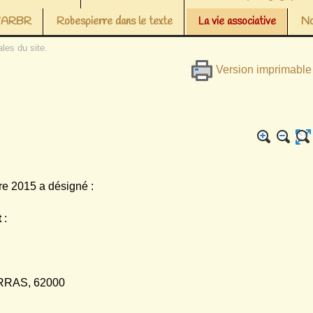
 l’ARBR
Robespierre dans le texte
La vie associative
No
les du site.
Version imprimable
e 2015 a désigné :
t
:
 ARRAS, 62000