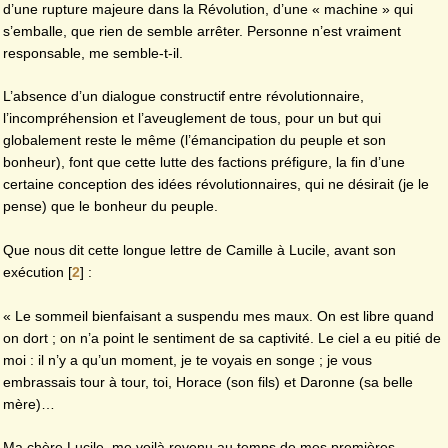
d’une rupture majeure dans la Révolution, d’une « machine » qui
s’emballe, que rien de semble arrêter. Personne n’est vraiment
responsable, me semble-t-il.
L’absence d’un dialogue constructif entre révolutionnaire,
l’incompréhension et l’aveuglement de tous, pour un but qui
globalement reste le même (l’émancipation du peuple et son
bonheur), font que cette lutte des factions préfigure, la fin d’une
certaine conception des idées révolutionnaires, qui ne désirait (je le
pense) que le bonheur du peuple.
Que nous dit cette longue lettre de Camille à Lucile, avant son
exécution
[
2
]
:
« Le sommeil bienfaisant a suspendu mes maux. On est libre quand
on dort ; on n’a point le sentiment de sa captivité. Le ciel a eu pitié de
moi : il n’y a qu’un moment, je te voyais en songe ; je vous
embrassais tour à tour, toi, Horace (son fils) et Daronne (sa belle
mère)…
Ma chère Lucile, me voilà revenu au temps de mes premières