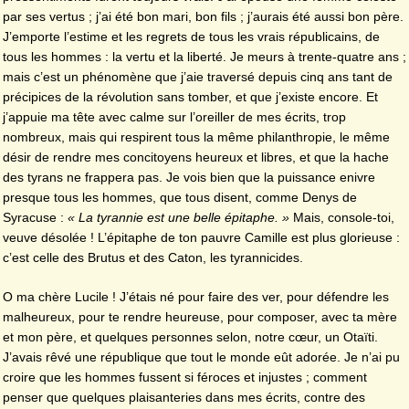
par ses vertus ; j’ai été bon mari, bon fils ; j’aurais été aussi bon père.
J’emporte l’estime et les regrets de tous les vrais républicains, de
tous les hommes : la vertu et la liberté. Je meurs à trente-quatre ans ;
mais c’est un phénomène que j’aie traversé depuis cinq ans tant de
précipices de la révolution sans tomber, et que j’existe encore. Et
j’appuie ma tête avec calme sur l’oreiller de mes écrits, trop
nombreux, mais qui respirent tous la même philanthropie, le même
désir de rendre mes concitoyens heureux et libres, et que la hache
des tyrans ne frappera pas. Je vois bien que la puissance enivre
presque tous les hommes, que tous disent, comme Denys de
Syracuse :
« La tyrannie est une belle épitaphe. »
Mais, console-toi,
veuve désolée ! L’épitaphe de ton pauvre Camille est plus glorieuse :
c’est celle des Brutus et des Caton, les tyrannicides.
O ma chère Lucile ! J’étais né pour faire des ver, pour défendre les
malheureux, pour te rendre heureuse, pour composer, avec ta mère
et mon père, et quelques personnes selon, notre cœur, un Otaïti.
J’avais rêvé une république que tout le monde eût adorée. Je n’ai pu
croire que les hommes fussent si féroces et injustes ; comment
penser que quelques plaisanteries dans mes écrits, contre des