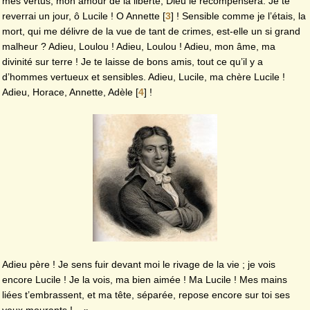
mes vertus, mon amour de la liberté, Dieu le récompensera. Je te
reverrai un jour, ô Lucile ! O Annette
[
3
]
! Sensible comme je l’étais, la
mort, qui me délivre de la vue de tant de crimes, est-elle un si grand
malheur ? Adieu, Loulou ! Adieu, Loulou ! Adieu, mon âme, ma
divinité sur terre ! Je te laisse de bons amis, tout ce qu’il y a
d’hommes vertueux et sensibles. Adieu, Lucile, ma chère Lucile !
Adieu, Horace, Annette, Adèle
[
4
]
!
Adieu père ! Je sens fuir devant moi le rivage de la vie ; je vois
encore Lucile ! Je la vois, ma bien aimée ! Ma Lucile ! Mes mains
liées t’embrassent, et ma tête, séparée, repose encore sur toi ses
yeux mourants !... »