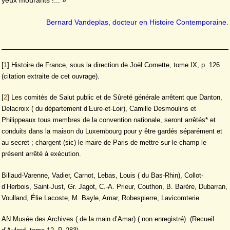
Bernard Vandeplas, docteur en Histoire Contemporaine.
[
1
]
Histoire de France, sous la direction de Joël Cornette, tome IX, p. 126
(citation extraite de cet ouvrage).
[
2
]
Les comités de Salut public et de Sûreté générale arrêtent que Danton,
Delacroix ( du département d’Eure-et-Loir), Camille Desmoulins et
Philippeaux tous membres de la convention nationale, seront arrêtés* et
conduits dans la maison du Luxembourg pour y être gardés séparément et
au secret ; chargent (sic) le maire de Paris de mettre sur-le-champ le
présent arrêté à exécution.
Billaud-Varenne, Vadier, Carnot, Lebas, Louis ( du Bas-Rhin), Collot-
d’Herbois, Saint-Just, Gr. Jagot, C.-A. Prieur, Couthon, B. Barère, Dubarran,
Voulland, Élie Lacoste, M. Bayle, Amar, Robespierre, Lavicomterie.
AN Musée des Archives ( de la main d’Amar) ( non enregistré). (Recueil