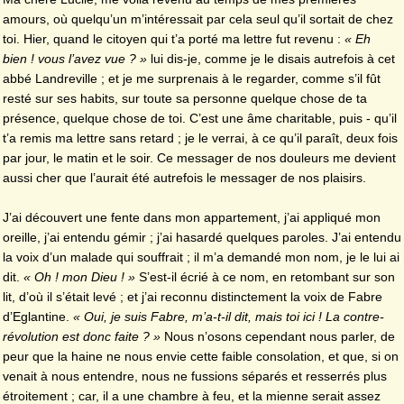
amours, où quelqu’un m’intéressait par cela seul qu’il sortait de chez
toi. Hier, quand le citoyen qui t’a porté ma lettre fut revenu :
« Eh
bien ! vous l’avez vue ? »
lui dis-je, comme je le disais autrefois à cet
abbé Landreville ; et je me surprenais à le regarder, comme s’il fût
resté sur ses habits, sur toute sa personne quelque chose de ta
présence, quelque chose de toi. C’est une âme charitable, puis - qu’il
t’a remis ma lettre sans retard ; je le verrai, à ce qu’il paraît, deux fois
par jour, le matin et le soir. Ce messager de nos douleurs me devient
aussi cher que l’aurait été autrefois le messager de nos plaisirs.
J’ai découvert une fente dans mon appartement, j’ai appliqué mon
oreille, j’ai entendu gémir ; j’ai hasardé quelques paroles. J’ai entendu
la voix d’un malade qui souffrait ; il m’a demandé mon nom, je le lui ai
dit.
« Oh ! mon Dieu ! »
S’est-il écrié à ce nom, en retombant sur son
lit, d’où il s’était levé ; et j’ai reconnu distinctement la voix de Fabre
d’Eglantine.
« Oui, je suis Fabre, m’a-t-il dit, mais toi ici ! La contre-
révolution est donc faite ? »
Nous n’osons cependant nous parler, de
peur que la haine ne nous envie cette faible consolation, et que, si on
venait à nous entendre, nous ne fussions séparés et resserrés plus
étroitement ; car, il a une chambre à feu, et la mienne serait assez