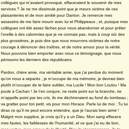
collègues qui m’avaient provoqué, effaceraient le souvenir de mes
services ? Je ne me dissimule point que je meurs victime de ces
plaisanteries et de mon amitié pour Danton. Je remercie mes
assassins de me faire mourir avec lui et Philippeaux ; et, puisque mes
collègues ont été assez lâches pour nous abandonner et pour prêter
l’oreille à des calomnies que je ne connais pas, mais à coup sûr des
plus grossières, je puis dire que nous mourrons victimes de notre
courage à dénoncer des traîtres, et de notre amour pour la vérité.
Nous pouvons bien emporter avec nous ce témoignage, que nous
périssons les derniers des républicains.
Pardon, chère amie, ma véritable amie, que j’ai perdue du moment
qu’on nous a séparés ; je m’occupe de ma mémoire, je devrais bien
plutôt m’occuper de te faire oublier, ma Lucile ! Mon bon Loulou ! Ma
poule à Cachan ! Je t’en conjure, ne reste point sur la branche, ne
m’appelle point par tes cris, ils me déchireraient au fond du tombeau ;
va gratter pour ton petit, vis pour mon Horace. Parle lui de moi ; Tu lui
diras ce qu’il ne peut encore entendre, que je l’aurais bien aimé !
Malgré mon supplice, je crois qu’il y a un Dieu. Mon sang effacera
mes fautes, les faiblesses de l’humanité, et ce que j’ai eu de bon,