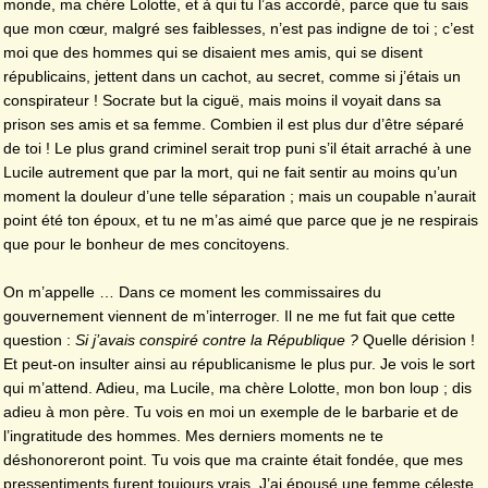
monde, ma chère Lolotte, et à qui tu l’as accordé, parce que tu sais
que mon cœur, malgré ses faiblesses, n’est pas indigne de toi ; c’est
moi que des hommes qui se disaient mes amis, qui se disent
républicains, jettent dans un cachot, au secret, comme si j’étais un
conspirateur ! Socrate but la ciguë, mais moins il voyait dans sa
prison ses amis et sa femme. Combien il est plus dur d’être séparé
de toi ! Le plus grand criminel serait trop puni s’il était arraché à une
Lucile autrement que par la mort, qui ne fait sentir au moins qu’un
moment la douleur d’une telle séparation ; mais un coupable n’aurait
point été ton époux, et tu ne m’as aimé que parce que je ne respirais
que pour le bonheur de mes concitoyens.
On m’appelle … Dans ce moment les commissaires du
gouvernement viennent de m’interroger. Il ne me fut fait que cette
question :
Si j’avais conspiré contre la République ?
Quelle dérision !
Et peut-on insulter ainsi au républicanisme le plus pur. Je vois le sort
qui m’attend. Adieu, ma Lucile, ma chère Lolotte, mon bon loup ; dis
adieu à mon père. Tu vois en moi un exemple de le barbarie et de
l’ingratitude des hommes. Mes derniers moments ne te
déshonoreront point. Tu vois que ma crainte était fondée, que mes
pressentiments furent toujours vrais. J’ai épousé une femme céleste