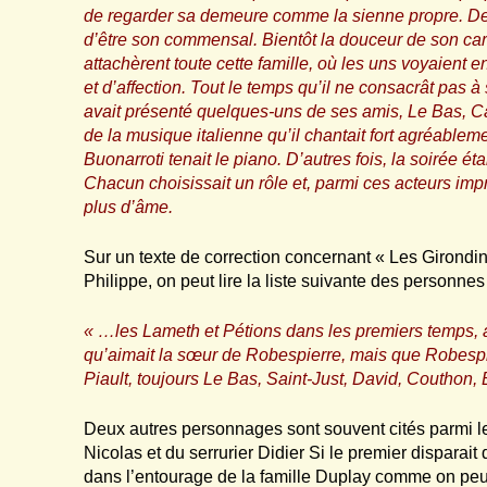
de regarder sa demeure comme la sienne propre. Depui
d’être son commensal. Bientôt la douceur de son cara
attachèrent toute cette famille, où les uns voyaient en
et d’affection. Tout le temps qu’il ne consacrât pas à 
avait présenté quelques-uns de ses amis, Le Bas, C
de la musique italienne qu’il chantait fort agréablem
Buonarroti tenait le piano. D’autres fois, la soirée é
Chacun choisissait un rôle et, parmi ces acteurs imp
plus d’âme.
Sur un texte de correction concernant « Les Girondin
Philippe, on peut lire la liste suivante des personne
« …les Lameth et Pétions dans les premiers temps, 
qu’aimait la sœur de Robespierre, mais que Robespi
Piault, toujours Le Bas, Saint-Just, David, Couthon,
Deux autres personnages sont souvent cités parmi les
Nicolas et du serrurier Didier Si le premier disparai
dans l’entourage de la famille Duplay comme on peut