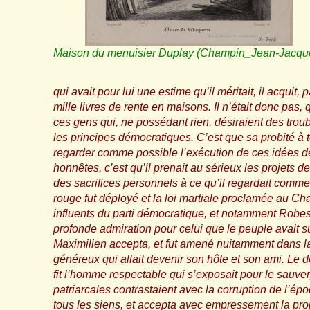
Maison du menuisier Duplay (Champin_Jean-Jacqu
qui avait pour lui une estime qu’il méritait, il acquit
mille livres de rente en maisons. Il n’était donc pas
ces gens qui, ne possédant rien, désiraient des trou
les principes démocratiques. C’est que sa probité à 
regarder comme possible l’exécution de ces idées de 
honnêtes, c’est qu’il prenait au sérieux les projets de 
des sacrifices personnels à ce qu’il regardait com
rouge fut déployé et la loi martiale proclamée au Ch
influents du parti démocratique, et notamment Robespi
profonde admiration pour celui que le peuple avait sur
Maximilien accepta, et fut amené nuitamment dans la
généreux qui allait devenir son hôte et son ami. Le dé
fit l’homme respectable qui s’exposait pour le sauver
patriarcales contrastaient avec la corruption de l’ép
tous les siens, et accepta avec empressement la prop