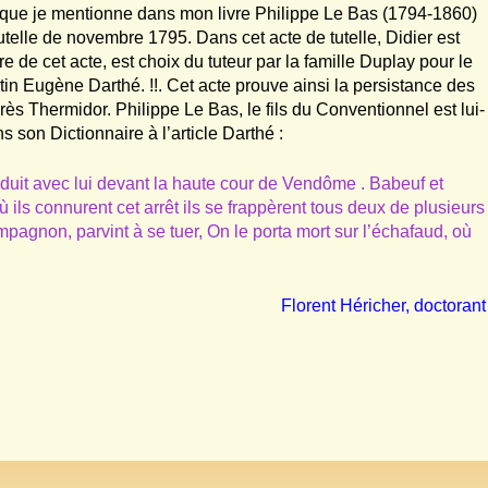
 que je mentionne dans mon livre Philippe Le Bas (1794-1860)
e tutelle de novembre 1795. Dans cet acte de tutelle, Didier est
e de cet acte, est choix du tuteur par la famille Duplay pour le
tin Eugène Darthé. !!. Cet acte prouve ainsi la persistance des
après Thermidor. Philippe Le Bas, le fils du Conventionnel est lui-
ns son Dictionnaire à l’article Darthé :
aduit avec lui devant la haute cour de Vendôme . Babeuf et
ls connurent cet arrêt ils se frappèrent tous deux de plusieurs
agnon, parvint à se tuer, On le porta mort sur l’échafaud, où
Florent Héricher, doctorant