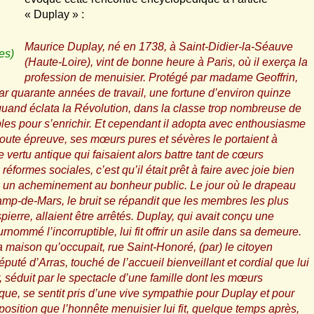
« Duplay » :
Maurice Duplay, né en 1738, à Saint-Didier-la-Séauve
es)
(Haute-Loire), vint de bonne heure à Paris, où il exerça la
profession de menuisier. Protégé par madame Geoffrin,
, par quarante années de travail, une fortune d’environ quinze
, quand éclata la Révolution, dans la classe trop nombreuse de
bles pour s’enrichir. Et cependant il adopta avec enthousiasme
toute épreuve, ses mœurs pures et sévères le portaient à
vertu antique qui faisaient alors battre tant de cœurs
réformes sociales, c’est qu’il était prêt à faire avec joie bien
me un acheminement au bonheur public. Le jour où le drapeau
amp-de-Mars, le bruit se répandit que les membres les plus
erre, allaient être arrêtés. Duplay, qui avait conçu une
nommé l’incorruptible, lui fit offrir un asile dans sa demeure.
 maison qu’occupait, rue Saint-Honoré, (par) le citoyen
puté d’Arras, touché de l’accueil bienveillant et cordial que lui
, séduit par le spectacle d’une famille dont les mœurs
oque, se sentit pris d’une vive sympathie pour Duplay et pour
osition que l’honnête menuisier lui fit, quelque temps après,