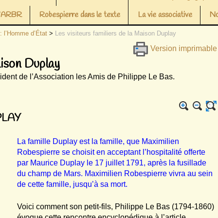
 l’ARBR
Robespierre dans le texte
La vie associative
No
 : l’Homme d’État
>
Les visiteurs familiers de la Maison Duplay
Version imprimable
aison Duplay
sident de l’Association les Amis de Philippe Le Bas.
PLAY
La famille Duplay est la famille, que Maximilien
Robespierre se choisit en acceptant l’hospitalité offerte
par Maurice Duplay le 17 juillet 1791, après la fusillade
du champ de Mars. Maximilien Robespierre vivra au sein
de cette famille, jusqu’à sa mort.
Voici comment son petit-fils, Philippe Le Bas (1794-1860)
évoque cette rencontre encyclopédique à l’article