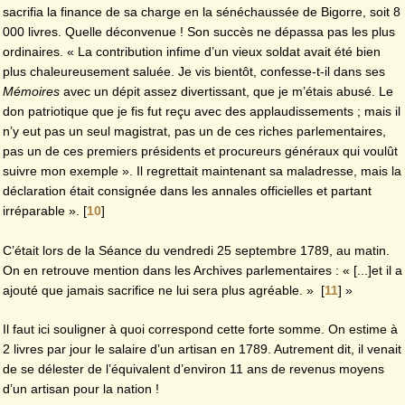
sacrifia la finance de sa charge en la sénéchaussée de Bigorre, soit 8
000 livres. Quelle déconvenue ! Son succès ne dépassa pas les plus
ordinaires. « La contribution infime d’un vieux soldat avait été bien
plus chaleureusement saluée. Je vis bientôt, confesse-t-il dans ses
Mémoires
avec un dépit assez divertissant, que je m’étais abusé. Le
don patriotique que je fis fut reçu avec des applaudissements ; mais il
n’y eut pas un seul magistrat, pas un de ces riches parlementaires,
pas un de ces premiers présidents et procureurs généraux qui voulût
suivre mon exemple ». Il regrettait maintenant sa maladresse, mais la
déclaration était consignée dans les annales officielles et partant
irréparable ».
[
10
]
C’était lors de la Séance du vendredi 25 septembre 1789, au matin.
On en retrouve mention dans les Archives parlementaires : « [...]et il a
ajouté que jamais sacrifice ne lui sera plus agréable. »
[
11
]
»
Il faut ici souligner à quoi correspond cette forte somme. On estime à
2 livres par jour le salaire d’un artisan en 1789. Autrement dit, il venait
de se délester de l’équivalent d’environ 11 ans de revenus moyens
d’un artisan pour la nation !