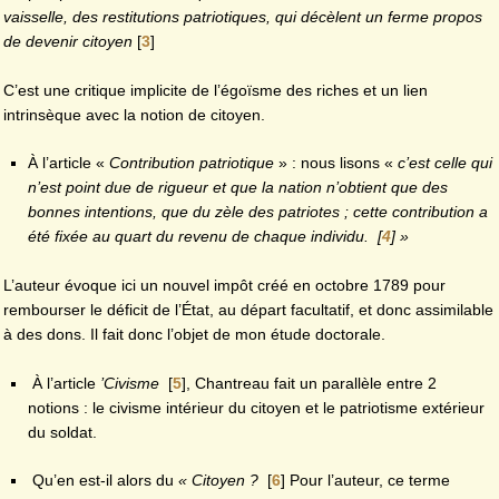
vaisselle, des restitutions patriotiques, qui décèlent un ferme propos
de devenir citoyen
[
3
]
C’est une critique implicite de l’égoïsme des riches et un lien
intrinsèque avec la notion de citoyen.
À l’article «
Contribution patriotique
» : nous lisons «
c’est celle qui
n’est point due de rigueur et que la nation n’obtient que des
bonnes intentions, que du zèle des patriotes ; cette contribution a
été fixée au quart du revenu de chaque individu.
[
4
]
»
L’auteur évoque ici un nouvel impôt créé en octobre 1789 pour
rembourser le déficit de l’État, au départ facultatif, et donc assimilable
à des dons. Il fait donc l’objet de mon étude doctorale.
À l’article
’Civisme
[
5
]
, Chantreau fait un parallèle entre 2
notions : le civisme intérieur du citoyen et le patriotisme extérieur
du soldat.
Qu’en est-il alors du
« Citoyen ?
[
6
]
Pour l’auteur, ce terme