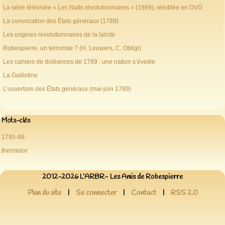
La série télévisée « Les Nuits révolutionnaires » (1989), rééditée en DVD
La convocation des États généraux (1789)
Les origines révolutionnaires de la laïcité
Robespierre, un terroriste ? (H. Leuwers, C. Obligi)
Les cahiers de doléances de 1789 : une nation s’éveille
La Guillotine
L’ouverture des États généraux (mai-juin 1789)
Mots-clés
1795-99
thermidor
2012-2026 L’ARBR- Les Amis de Robespierre
Plan du site
|
Se connecter
|
Contact
|
RSS 2.0