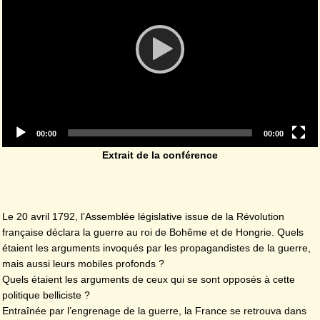
Current
Total
00:00
00:00
time
duration
Extrait de la conférence
Le 20 avril 1792, l’Assemblée législative issue de la Révolution
française déclara la guerre au roi de Bohême et de Hongrie. Quels
étaient les arguments invoqués par les propagandistes de la guerre,
mais aussi leurs mobiles profonds ?
Quels étaient les arguments de ceux qui se sont opposés à cette
politique belliciste ?
Entraînée par l’engrenage de la guerre, la France se retrouva dans