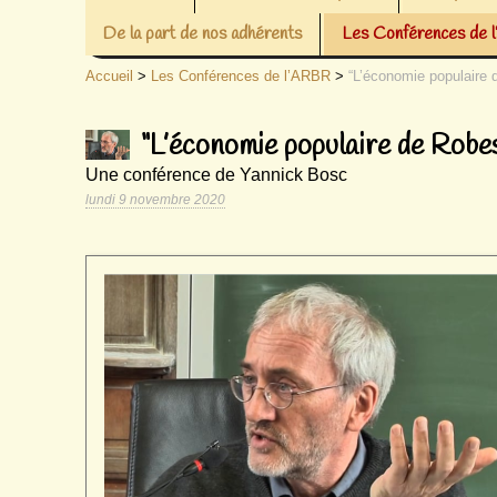
De la part de nos adhérents
Les Conférences de
Accueil
>
Les Conférences de l’ARBR
>
“L’économie populaire 
“L’économie populaire de Robe
Une conférence de Yannick Bosc
lundi 9 novembre 2020