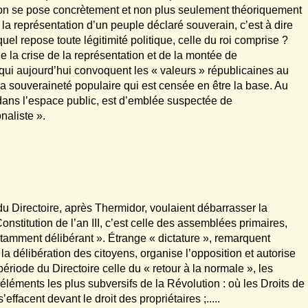
ion se pose concrètement et non plus seulement théoriquement
la représentation d’un peuple déclaré souverain, c’est à dire
uel repose toute légitimité politique, celle du roi comprise ?
e la crise de la représentation et de la montée de
qui aujourd’hui convoquent les « valeurs » républicaines au
 souveraineté populaire qui est censée en être la base. Au
e dans l’espace public, est d’emblée suspectée de
naliste ».
 du Directoire, après Thermidor, voulaient débarrasser la
nstitution de l’an III, c’est celle des assemblées primaires,
nstamment délibérant ». Étrange « dictature », remarquent
la délibération des citoyens, organise l’opposition et autorise
a période du Directoire celle du « retour à la normale », les
 éléments les plus subversifs de la Révolution : où les Droits de
ffacent devant le droit des propriétaires ;.....