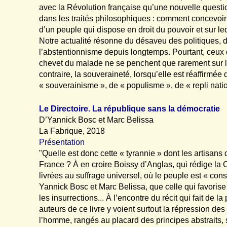
avec la Révolution française qu’une nouvelle quest
dans les traités philosophiques : comment concevoir 
d’un peuple qui dispose en droit du pouvoir et sur leq
Notre actualité résonne du désaveu des politiques, d
l’abstentionnisme depuis longtemps. Pourtant, ceux 
chevet du malade ne se penchent que rarement sur la
contraire, la souveraineté, lorsqu’elle est réaffirmé
« souverainisme », de « populisme », de « repli natio
Le Directoire. La république sans la démocratie
D’Yannick Bosc et Marc Belissa
La Fabrique, 2018
Présentation
"Quelle est donc cette « tyrannie » dont les artisans
France ? À en croire Boissy d’Anglas, qui rédige la Co
livrées au suffrage universel, où le peuple est « co
Yannick Bosc et Marc Belissa, que celle qui favorise 
les insurrections... À l’encontre du récit qui fait de l
auteurs de ce livre y voient surtout la répression des
l’homme, rangés au placard des principes abstraits, s’e