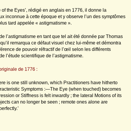
 of the Eyes’, rédigé en anglais en 1776, il donne la
eux inconnue à cette époque et y observe l’un des symptômes
 plus tard appelée « astigmatisme ».
de l’astigmatisme en tant que tel ait été donnée par Thomas
qu’il remarqua ce défaut visuel chez lui-même et démontra
rence de pouvoir réfractif de l’œil selon les différents
de l’étude scientifique de l’astigmatisme.
originale de 1776 :
e is one still unknown, which Practitioners have hitherto
haracteristic Symptoms :—The Eye (when touched) becomes
ion or Stiffness is felt inwardly ; the lateral Motions of its
Objects can no longer be seen ; remote ones alone are
erfectly.’