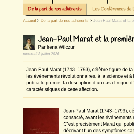
De la part de nos adhérents
Les Conférences de
Accueil
>
De la part de nos adhérents
>
Jean-Paul Marat et la p
Jean-Paul Marat et la première
Par Irena Wilczur
mercredi 8 juillet 2026
Jean-Paul Marat (1743–1793), célèbre figure de la
les événements révolutionnaires, à la science et à
publia le premier la description d’un cas clinique
caractéristiques de cette affection.
Jean-Paul Marat (1743–1793), cél
consacré, avant les événements ré
C’est précisément Marat qui publi
décrivant l’un des symptômes cara