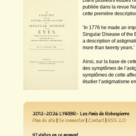
Dans plusieurs études his
publiée dans la revue Na
cette première descriptio
’In 1776 he made an impor
Singular Disease of the 
a description of astigm
more than twenty years.’
Ainsi, sur la base de ce
des symptômes de l’astigm
symptômes de cette affec
étudier l’astigmatisme e
2012-2026 L’ARBR- Les Amis de Robespierre
Plan du site
|
Se connecter
|
Contact
|
RSS 2.0
47 visites en ce moment