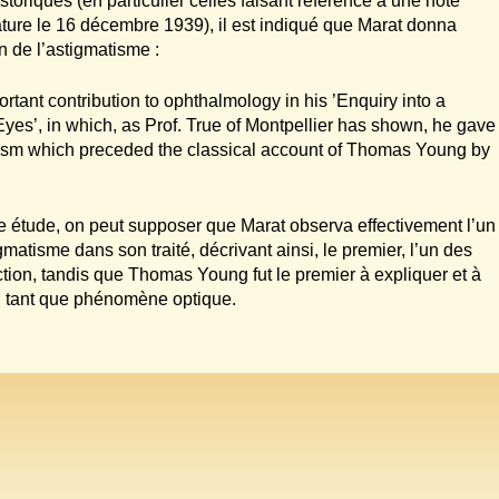
toriques (en particulier celles faisant référence à une note
ture le 16 décembre 1939), il est indiqué que Marat donna
n de l’astigmatisme :
tant contribution to ophthalmology in his ’Enquiry into a
Eyes’, in which, as Prof. True of Montpellier has shown, he gave
atism which preceded the classical account of Thomas Young by
tte étude, on peut supposer que Marat observa effectivement l’un
atisme dans son traité, décrivant ainsi, le premier, l’un des
tion, tandis que Thomas Young fut le premier à expliquer et à
n tant que phénomène optique.