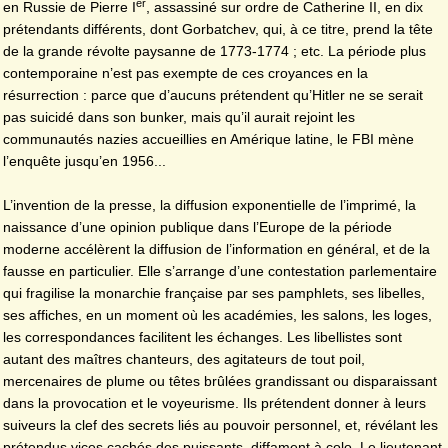
er
en Russie de Pierre I
, assassiné sur ordre de Catherine II, en dix
prétendants différents, dont Gorbatchev, qui, à ce titre, prend la tête
de la grande révolte paysanne de 1773-1774 ; etc. La période plus
contemporaine n’est pas exempte de ces croyances en la
résurrection : parce que d’aucuns prétendent qu’Hitler ne se serait
pas suicidé dans son bunker, mais qu’il aurait rejoint les
communautés nazies accueillies en Amérique latine, le FBI mène
l’enquête jusqu’en 1956...
L’invention de la presse, la diffusion exponentielle de l’imprimé, la
naissance d’une opinion publique dans l’Europe de la période
moderne accélèrent la diffusion de l’information en général, et de la
fausse en particulier. Elle s’arrange d’une contestation parlementaire
qui fragilise la monarchie française par ses pamphlets, ses libelles,
ses affiches, en un moment où les académies, les salons, les loges,
les correspondances facilitent les échanges. Les libellistes sont
autant des maîtres chanteurs, des agitateurs de tout poil,
mercenaires de plume ou têtes brûlées grandissant ou disparaissant
dans la provocation et le voyeurisme. Ils prétendent donner à leurs
suiveurs la clef des secrets liés au pouvoir personnel, et, révélant les
prétendus vices cachés des puissants, diffament à colo. Le lieutenant