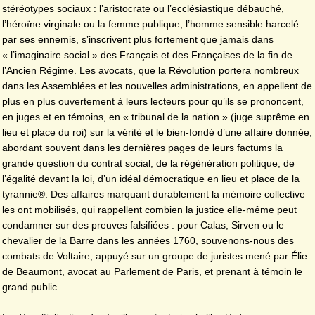
stéréotypes sociaux : l’aristocrate ou l’ecclésiastique débauché,
l’héroïne virginale ou la femme publique, l’homme sensible harcelé
par ses ennemis, s’inscrivent plus fortement que jamais dans
« l’imaginaire social » des Français et des Françaises de la fin de
l’Ancien Régime. Les avocats, que la Révolution portera nombreux
dans les Assemblées et les nouvelles administrations, en appellent de
plus en plus ouvertement à leurs lecteurs pour qu’ils se prononcent,
en juges et en témoins, en « tribunal de la nation » (juge suprême en
lieu et place du roi) sur la vérité et le bien-fondé d’une affaire donnée,
abordant souvent dans les dernières pages de leurs factums la
grande question du contrat social, de la régénération politique, de
l’égalité devant la loi, d’un idéal démocratique en lieu et place de la
tyrannie®. Des affaires marquant durablement la mémoire collective
les ont mobilisés, qui rappellent combien la justice elle-même peut
condamner sur des preuves falsifiées : pour Calas, Sirven ou le
chevalier de la Barre dans les années 1760, souvenons-nous des
combats de Voltaire, appuyé sur un groupe de juristes mené par Élie
de Beaumont, avocat au Parlement de Paris, et prenant à témoin le
grand public.