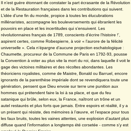
Il n’est guère étonnant de constater la part écrasante de la Révolution
et de la Restauration françaises dans les contributions qui suivent.
L’idée d’une fin du monde, propice à toutes les élucubrations
millénaristes, accompagne les bouleversements qui ébranlent les
pouvoirs en place et les incertitudes qui s’ensuivent. Les
révolutionnaires français de 1789, conscients d’écrire l’histoire !’,
aspirent certes, comme Robespierre, à voir « l’aurore de la félicité
universelle ». Cela n’épargne d’aucune projection eschatologique :
Chaumette, procureur de la Commune de Paris en 1792-93, pousse
la Convention à voter au plus vite la mort du roi, dans laquelle il voit le
gage des victoires militaires et des récoltes abondantes. Les
théoriciens royalistes, comme de Maistre, Bonald ou Barruel, encore
ignorants de la parenthèse impériale dont se revendiquera toute une
génération, pensent que Dieu envoie sur terre une punition aux
hommes qui prétendent faire la loi à sa place, et que du feu
satanique qui brûle, selon eux, la France, naîtront un trône et un
autel restaurés et plus forts que jamais. Entre espoirs et réalité, il y a
un présent qui résiste, des mémoires à l’œuvre, et l’espace pour tous
les faux bruits, toutes les vaines attentes, une explosion d’autant plus
diffuse quand l’information a longtemps été corsetée - comme s’y est