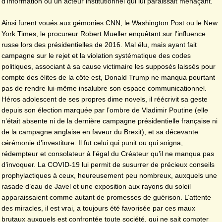
d’information ou un acteur institutionnel qui lui paraissait menaçant.
Ainsi furent voués aux gémonies CNN, le Washington Post ou le New
York Times, le procureur Robert Mueller enquêtant sur l’influence
russe lors des présidentielles de 2016. Mal élu, mais ayant fait
campagne sur le rejet et la violation systématique des codes
politiques, associant à sa cause victimaire les supposés laissés pour
compte des élites de la côte est, Donald Trump ne manqua pourtant
pas de rendre lui-même insalubre son espace communicationnel.
Héros adolescent de ses propres dime novels, il réécrivit sa geste
depuis son élection marquée par l’ombre de Vladimir Poutine (elle
n’était absente ni de la dernière campagne présidentielle française ni
de la campagne anglaise en faveur du Brexit), et sa décevante
cérémonie d’investiture. Il fut celui qui punit ou qui soigna,
rédempteur et consolateur à l’égal du Créateur qu’il ne manqua pas
d’invoquer. La COVID-19 lui permit de susurrer de précieux conseils
prophylactiques à ceux, heureusement peu nombreux, auxquels une
rasade d’eau de Javel et une exposition aux rayons du soleil
apparaissaient comme autant de promesses de guérison. L’attente
des miracles, il est vrai, a toujours été favorisée par ces maux
brutaux auxquels est confrontée toute société, qui ne sait compter