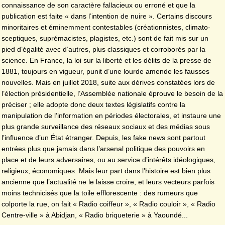
connaissance de son caractère fallacieux ou erroné et que la
publication est faite « dans l’intention de nuire ». Certains discours
minoritaires et éminemment contestables (créationnistes, climato-
sceptiques, suprémacistes, plagistes, etc.) sont de fait mis sur un
pied d’égalité avec d’autres, plus classiques et corroborés par la
science. En France, la loi sur la liberté et les délits de la presse de
1881, toujours en vigueur, punit d’une lourde amende les fausses
nouvelles. Mais en juillet 2018, suite aux dérives constatées lors de
l’élection présidentielle, l’Assemblée nationale éprouve le besoin de la
préciser ; elle adopte donc deux textes législatifs contre la
manipulation de l’information en périodes électorales, et instaure une
plus grande surveillance des réseaux sociaux et des médias sous
l’influence d’un État étranger. Depuis, les fake news sont partout
entrées plus que jamais dans l’arsenal politique des pouvoirs en
place et de leurs adversaires, ou au service d’intérêts idéologiques,
religieux, économiques. Mais leur part dans l’histoire est bien plus
ancienne que l’actualité ne le laisse croire, et leurs vecteurs parfois
moins technicisés que la toile efflorescente : des rumeurs que
colporte la rue, on fait « Radio coiffeur », « Radio couloir », « Radio
Centre-ville » à Abidjan, « Radio briqueterie » à Yaoundé...