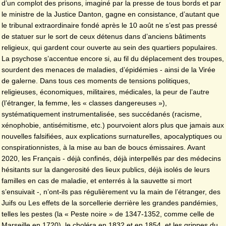
d’un complot des prisons, imaginé par la presse de tous bords et par
le ministre de la Justice Danton, gagne en consistance, d’autant que
le tribunal extraordinaire fondé après le 10 août ne s’est pas pressé
de statuer sur le sort de ceux détenus dans d’anciens bâtiments
religieux, qui gardent cour ouverte au sein des quartiers populaires.
La psychose s’accentue encore si, au fil du déplacement des troupes,
sourdent des menaces de maladies, d’épidémies - ainsi de la Virée
de galerne. Dans tous ces moments de tensions politiques,
religieuses, économiques, militaires, médicales, la peur de l’autre
(l’étranger, la femme, les « classes dangereuses »),
systématiquement instrumentalisée, ses succédanés (racisme,
xénophobie, antisémitisme, etc.) pourvoient alors plus que jamais aux
nouvelles falsifiées, aux explications surnaturelles, apocalyptiques ou
conspirationnistes, à la mise au ban de boucs émissaires. Avant
2020, les Français - déjà confinés, déjà interpellés par des médecins
hésitants sur la dangerosité des lieux publics, déjà isolés de leurs
familles en cas de maladie, et enterrés à la sauvette si mort
s’ensuivait -, n’ont-ils pas régulièrement vu la main de l’étranger, des
Juifs ou Les effets de la sorcellerie derrière les grandes pandémies,
telles les pestes (la « Peste noire » de 1347-1352, comme celle de
Marseille en 1720), le choléra en 1832 et en 1854, et les grippes du