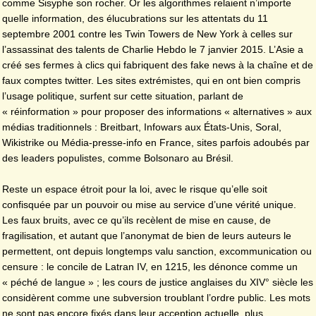
comme Sisyphe son rocher. Or les algorithmes relaient n’importe
quelle information, des élucubrations sur les attentats du 11
septembre 2001 contre les Twin Towers de New York à celles sur
l’assassinat des talents de Charlie Hebdo le 7 janvier 2015. L’Asie a
créé ses fermes à clics qui fabriquent des fake news à la chaîne et de
faux comptes twitter. Les sites extrémistes, qui en ont bien compris
l’usage politique, surfent sur cette situation, parlant de
« réinformation » pour proposer des informations « alternatives » aux
médias traditionnels : Breitbart, Infowars aux États-Unis, Soral,
Wikistrike ou Média-presse-info en France, sites parfois adoubés par
des leaders populistes, comme Bolsonaro au Brésil.
Reste un espace étroit pour la loi, avec le risque qu’elle soit
confisquée par un pouvoir ou mise au service d’une vérité unique.
Les faux bruits, avec ce qu’ils recèlent de mise en cause, de
fragilisation, et autant que l’anonymat de bien de leurs auteurs le
permettent, ont depuis longtemps valu sanction, excommunication ou
censure : le concile de Latran IV, en 1215, les dénonce comme un
« péché de langue » ; les cours de justice anglaises du XIV° siècle les
considèrent comme une subversion troublant l’ordre public. Les mots
ne sont pas encore fixés dans leur acception actuelle, plus