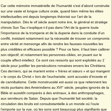
Car cette mémoire immatérielle de l’humanité s’est d’abord construite
sur une vaste et longue culture orale, quand bien même les élites
intellectuelles ont depuis longtemps théorisé sur l’art de la
manipulation. Dès le vif siècle avant notre ère, le général et stratège
chinois Sun Tau n’explique-t-il pas dans l’Art de la guerre toute
l’importance de la tromperie et de la duperie dans la conduite d’un
conflit, insistant notamment sur la nécessité de trouver un compromis
entre vérité et mensonge afin de rendre les fausses nouvelles les
plus crédibles et efficaces possible ? Pour ce faire, il faut bien calibrer
son objectif, et notamment les personnes-cibles, en jouant sur le
couple affect-intellect. Ce sont ces ressorts qui sont exploités au 1’
siècle pour justifier les persécutions romaines envers les Chrétiens.
Ces derniers, qui se marient entre « frères et sœurs » et qui mangent
« le corps du Christ » lors de l’eucharistie, sont accusés d’inceste et
de cannibalisme. Cette monstruosité est aussi ce que retiennent les
récits puritains des Amérindiens au XVI° siècle, peuples ignorés de la
Bible et aussitôt comparés à des animaux, à des anthropophages,
aux serviteurs de Satan. Depuis que l’humanité fait société, la
circulation des bruits est consubstantielle à un monde où l’ouïe
l’emporte sur la vue, où les sons sont beaucoup plus signifiants que