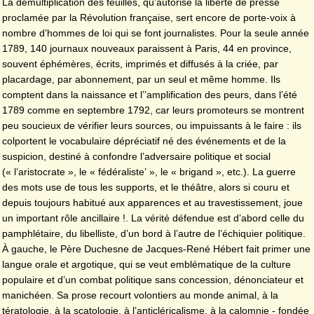
La démultiplication des feuilles, qu’autorise la liberté de presse
proclamée par la Révolution française, sert encore de porte-voix à
nombre d’hommes de loi qui se font journalistes. Pour la seule année
1789, 140 journaux nouveaux paraissent à Paris, 44 en province,
souvent éphémères, écrits, imprimés et diffusés à la criée, par
placardage, par abonnement, par un seul et même homme. Ils
comptent dans la naissance et l’’amplification des peurs, dans l’été
1789 comme en septembre 1792, car leurs promoteurs se montrent
peu soucieux de vérifier leurs sources, ou impuissants à le faire : ils
colportent le vocabulaire dépréciatif né des événements et de la
suspicion, destiné à confondre l’adversaire politique et social
(« l’aristocrate », le « fédéraliste’ », le « brigand », etc.). La guerre
des mots use de tous les supports, et le théâtre, alors si couru et
depuis toujours habitué aux apparences et au travestissement, joue
un important rôle ancillaire !. La vérité défendue est d’abord celle du
pamphlétaire, du libelliste, d’un bord à l’autre de l’échiquier politique.
À gauche, le Père Duchesne de Jacques-René Hébert fait primer une
langue orale et argotique, qui se veut emblématique de la culture
populaire et d’un combat politique sans concession, dénonciateur et
manichéen. Sa prose recourt volontiers au monde animal, à la
tératologie, à la scatologie, à l’anticléricalisme, à la calomnie - fondée