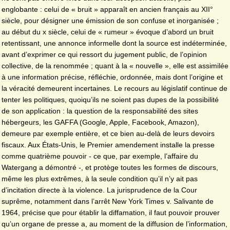
englobante : celui de « bruit » apparaît en ancien français au XII°
siècle, pour désigner une émission de son confuse et inorganisée ;
au début du x siècle, celui de « rumeur » évoque d’abord un bruit
retentissant, une annonce informelle dont la source est indéterminée,
avant d’exprimer ce qui ressort du jugement public, de l’opinion
collective, de la renommée ; quant à la « nouvelle », elle est assimilée
à une information précise, réfléchie, ordonnée, mais dont l’origine et
la véracité demeurent incertaines. Le recours au législatif continue de
tenter les politiques, quoiqu’ils ne soient pas dupes de la possibilité
de son application : la question de la responsabilité des sites
hébergeurs, les GAFFA (Google, Apple, Facebook, Amazon),
demeure par exemple entière, et ce bien au-delà de leurs devoirs
fiscaux. Aux États-Unis, le Premier amendement installe la presse
comme quatrième pouvoir - ce que, par exemple, l’affaire du
Watergang a démontré -, et protège toutes les formes de discours,
même les plus extrêmes, à la seule condition qu’il n’y ait pas
d’incitation directe à la violence. La jurisprudence de la Cour
suprême, notamment dans l’arrêt New York Times v. Salivante de
1964, précise que pour établir la diffamation, il faut pouvoir prouver
qu’un organe de presse a, au moment de la diffusion de l’information,