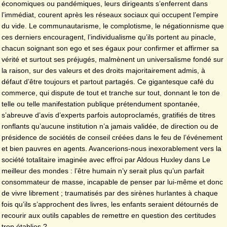
économiques ou pandémiques, leurs dirigeants s’enferrent dans
l’immédiat, courent après les réseaux sociaux qui occupent l’empire
du vide. Le communautarisme, le complotisme, le négationnisme que
ces derniers encouragent, l’individualisme qu’ils portent au pinacle,
chacun soignant son ego et ses égaux pour confirmer et affirmer sa
vérité et surtout ses préjugés, malmènent un universalisme fondé sur
la raison, sur des valeurs et des droits majoritairement admis, à
défaut d’être toujours et partout partagés. Ce gigantesque café du
commerce, qui dispute de tout et tranche sur tout, donnant le ton de
telle ou telle manifestation publique prétendument spontanée,
s’abreuve d’avis d’experts parfois autoproclamés, gratifiés de titres
ronflants qu’aucune institution n’a jamais validée, de direction ou de
présidence de sociétés de conseil créées dans le feu de l’événement
et bien pauvres en agents. Avancerions-nous inexorablement vers la
société totalitaire imaginée avec effroi par Aldous Huxley dans Le
meilleur des mondes : l’être humain n’y serait plus qu’un parfait
consommateur de masse, incapable de penser par lui-même et donc
de vivre librement ; traumatisés par des sirènes hurlantes à chaque
fois qu’ils s’approchent des livres, les enfants seraient détournés de
recourir aux outils capables de remettre en question des certitudes
trop établies ?