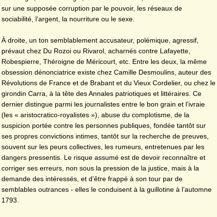
sur une supposée corruption par le pouvoir, les réseaux de
sociabilité, l’argent, la nourriture ou le sexe.
À droite, un ton semblablement accusateur, polémique, agressif,
prévaut chez Du Rozoi ou Rivarol, acharnés contre Lafayette,
Robespierre, Théroigne de Méricourt, etc. Entre les deux, la même
obsession dénonciatrice existe chez Camille Desmoulins, auteur des
Révolutions de France et de Brabant et du Vieux Cordelier, ou chez le
girondin Carra, à la tête des Annales patriotiques et littéraires. Ce
dernier distingue parmi les journalistes entre le bon grain et l’ivraie
(les « aristocratico-royalistes »), abuse du complotisme, de la
suspicion portée contre les personnes publiques, fondée tantôt sur
ses propres convictions intimes, tantôt sur la recherche de preuves,
souvent sur les peurs collectives, les rumeurs, entretenues par les
dangers pressentis. Le risque assumé est de devoir reconnaître et
corriger ses erreurs, non sous la pression de la justice, mais à la
demande des intéressés, et d’être frappé à son tour par de
semblables outrances - elles le conduisent à la guillotine à l’automne
1793.