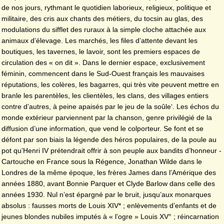
de nos jours, rythmant le quotidien laborieux, religieux, politique et
militaire, des cris aux chants des métiers, du tocsin au glas, des
modulations du sifflet des ruraux à la simple cloche attachée aux
animaux d’élevage. Les marchés, les files d’attente devant les
boutiques, les tavernes, le lavoir, sont les premiers espaces de
circulation des « on dit ». Dans le dernier espace, exclusivement
féminin, commencent dans le Sud-Ouest français les mauvaises
réputations, les colères, les bagarres, qui très vite peuvent mettre en
branle les parentèles, les clientèles, les clans, des villages entiers
contre d’autres, à peine apaisés par le jeu de la soûle‘. Les échos du
monde extérieur parviennent par la chanson, genre privilégié de la
diffusion d’une information, que vend le colporteur. Se font et se
défont par son biais la légende des héros populaires, de la poule au
pot qu’Henri IV prétendrait offrir à son peuple aux bandits d’honneur -
Cartouche en France sous la Régence, Jonathan Wilde dans le
Londres de la même époque, les frères James dans l’Amérique des
années 1880, avant Bonnie Parquer et Clyde Barlow dans celle des
années 1930. Nul n’est épargné par le bruit, jusqu’aux monarques
absolus : fausses morts de Louis XIV* ; enlèvements d’enfants et de
jeunes blondes nubiles imputés à « l’ogre » Louis XV° ; réincarnation