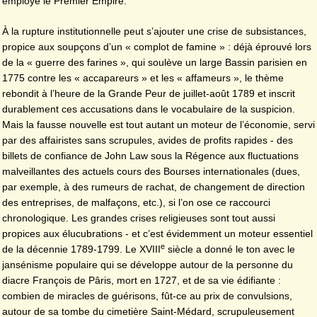
employé le Premier Empire.
À la rupture institutionnelle peut s’ajouter une crise de subsistances,
propice aux soupçons d’un « complot de famine » : déjà éprouvé lors
de la « guerre des farines », qui soulève un large Bassin parisien en
1775 contre les « accapareurs » et les « affameurs », le thème
rebondit à l’heure de la Grande Peur de juillet-août 1789 et inscrit
durablement ces accusations dans le vocabulaire de la suspicion.
Mais la fausse nouvelle est tout autant un moteur de l’économie, servi
par des affairistes sans scrupules, avides de profits rapides - des
billets de confiance de John Law sous la Régence aux fluctuations
malveillantes des actuels cours des Bourses internationales (dues,
par exemple, à des rumeurs de rachat, de changement de direction
des entreprises, de malfaçons, etc.), si l’on ose ce raccourci
chronologique. Les grandes crises religieuses sont tout aussi
propices aux élucubrations - et c’est évidemment un moteur essentiel
e
de la décennie 1789-1799. Le XVIII
siècle a donné le ton avec le
jansénisme populaire qui se développe autour de la personne du
diacre François de Pâris, mort en 1727, et de sa vie édifiante :
combien de miracles de guérisons, fût-ce au prix de convulsions,
autour de sa tombe du cimetière Saint-Médard, scrupuleusement