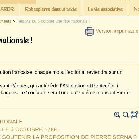
 l’ARBR
Robespierre dans le texte
La vie associative
No
ements
>
Faisons du 5 octobre une fête nationale !
Version imprimable
nationale !
tion française, chaque mois, l’éditorial reviendra sur un
vant Pâques, qui antécède l’Ascension et Pentecôte, il
laïques. Le 5 octobre serait une date idéale, nous dit Pierre
TIONALE
LE 5 OCTOBRE 1789.
SOUTENIR LA PROPOSITION DE PIERRE SERNA ?