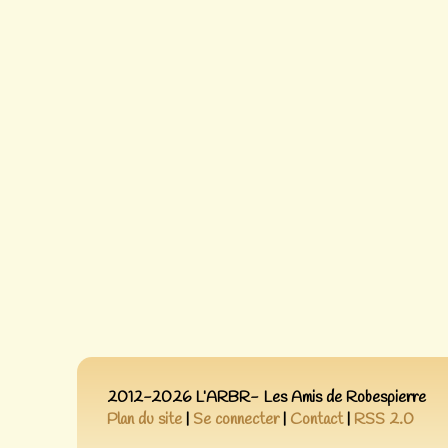
2012-2026 L’ARBR- Les Amis de Robespierre
Plan du site
|
Se connecter
|
Contact
|
RSS 2.0