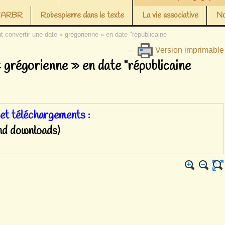
 l’ARBR
Robespierre dans le texte
La vie associative
No
convertir une date « grégorienne » en date "républicaine
Version imprimable
grégorienne » en date "républicaine
 et téléchargements :
nd downloads)