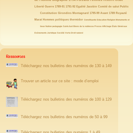
40/146
39/146
32/146
32/146
31/146
29/146
Histoire locale
27/146
25/146
23/146
21/146
21/146
21/146
Liberté
Guerre
1789-91
1791-92
Egalité
Jacobin
Comité de salut Public
19/146
19/146
19/146
19/146
18/146
18/146
18/146
Constitution
Girondins
Montagnard
1795-99
Avant 1789
Royauté
17/146
15/146
15/146
14/146
14/146
13/146
Marat
Hommes politiques
thermidor
Constituante
Education
Religion
Monuments et
12/146
12/146
12/146
12/146
11/146
11/146
10/146
lieux
Nation
pedagogie
Saint-Just
Biens de la noblesse
Presse
Affichage
États Généraux
10/146
10/146
10/146
10/146
9/146
8/146
Evènements
Juridique
Société
Vertu
Droit naturel
Ressources
Téléchargez nos bulletins des numéros de 130 à 149
Trouver un article sur ce site : mode d’emploi
Téléchargez nos bulletins des numéros de 100 à 129
Téléchargez nos bulletins des numéros de 50 à 99
Téléchargez nos bulletins des numéros 1 à 49