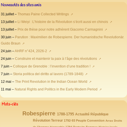
Nouveautés des sites amis
31 juillet –
Thomas Paine Collected Writings
13 juillet –
Li Weiyi : L’histoire de la Révolution s’écrit aussi en chinois
13 juillet –
Prix de thèse pour notre adhérent Giacomo Carmagnini
30 juin –
Parution : Maximilien de Robespierre. Der humanistische Revolutionär.
Guido Braun
24 juin –
AHRF n°424, 2026-2
24 juin –
Construire et maintenir la paix à l’âge des révolutions
7 juin –
Colloque de Grenoble : l’invention d’une tradition !
7 juin –
Storia politica del diritto al lavoro (1789-1848)
12 mai –
The Print Revolution in the Indian Ocean World
11 mai –
Natural Rights and Politics in the Early Modern Period
Mots-clés
Robespierre
146/146
77/146
72/146
65/146
1788-1795
Actualité
République
63/146
59/146
54/146
52/146
47/146
Révolution
43/146
Terreur
1792-93
Peuple
Convention
Arras
Droits
de l’homme
biographie
1794
Portraits
Femmes