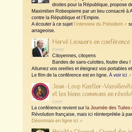
droites pour la République, propose 
Maximilien Robespierre par un lieu consacré à 
contre la République et l’Empire.
A écouter à ce sujet
l’interview du Président
su
arrageoise.
Hervé Leuwers en conférence :
23 janvier
Citoyennes, citoyens
Bandes de sans-culottes, foutre dieu !
Allumez vos oreilles et éteignez vos portables e
Le film de la conférence est en ligne.
À voir ici
Jean-Loup Kastler-Vassilievitc
et les biens communs en révolu
3 janvier
La conférence revient sur
la Journée des Tuiles
Révolution française, mais ici réinterprétée à pa
Désormais en ligne ici