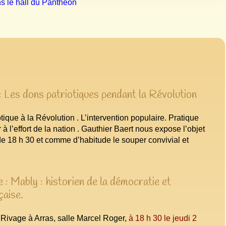
ns le hall du Panthéon
 Les dons patriotiques pendant la Révolution
otique à la Révolution . L’intervention populaire. Pratique
 à l’effort de la nation . Gauthier Baert nous expose l’objet
 de 18 h 30 et comme d’habitude le souper convivial et
: Mably : historien de la démocratie et
çaise.
u Rivage à Arras, salle Marcel Roger,
à 18 h 30 le jeudi 2