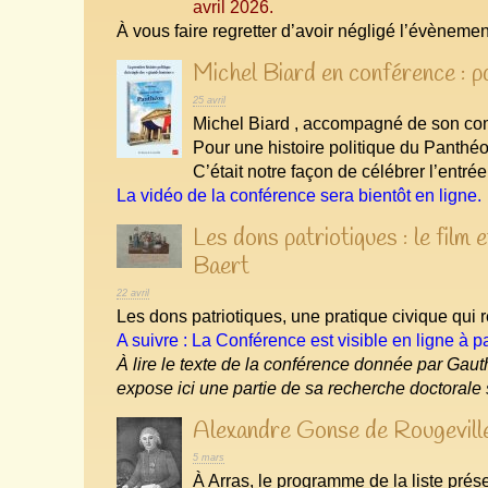
avril 2026.
À vous faire regretter d’avoir négligé l’évèneme
Michel Biard en conférence : p
25 avril
Michel Biard , accompagné de son co
Pour une histoire politique du Panthéo
C’était notre façon de célébrer l’entr
La vidéo de la conférence sera bientôt en ligne.
Les dons patriotiques : le film
Baert
22 avril
Les dons patriotiques, une pratique civique qui r
A suivre : La Conférence est visible en ligne à pa
À lire le texte de la conférence donnée par Gau
expose ici une partie de sa recherche doctorale 
Alexandre Gonse de Rougeville
5 mars
À Arras, le programme de la liste pré