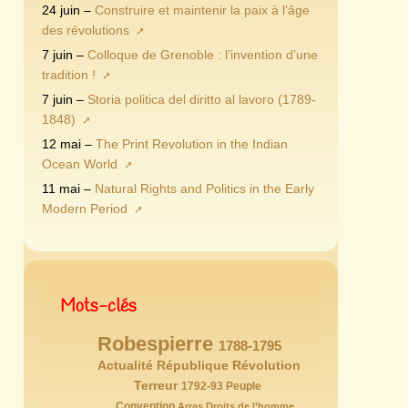
24 juin –
Construire et maintenir la paix à l’âge
des révolutions
7 juin –
Colloque de Grenoble : l’invention d’une
tradition !
7 juin –
Storia politica del diritto al lavoro (1789-
1848)
12 mai –
The Print Revolution in the Indian
Ocean World
11 mai –
Natural Rights and Politics in the Early
Modern Period
Mots-clés
Robespierre
146/146
77/146
1788-1795
72/146
Actualité
65/146
République
Révolution
63/146
59/146
54/146
Terreur
52/146
1792-93
Peuple
47/146
43/146
40/146
Convention
Arras
Droits de l’homme