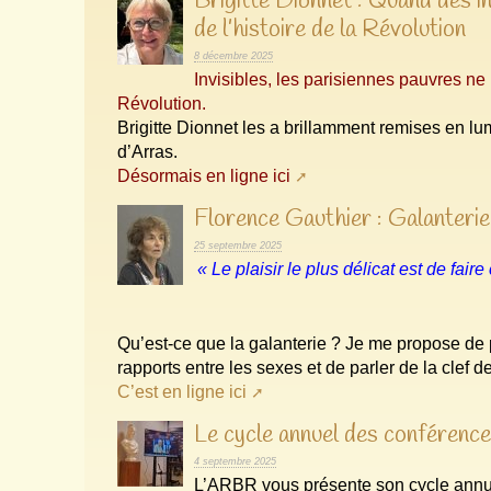
Brigitte Dionnet : Quand des inv
de l’histoire de la Révolution
8 décembre 2025
Invisibles, les parisiennes pauvres ne
Révolution.
Brigitte Dionnet les a brillamment remises en l
d’Arras.
Désormais en ligne ici
Florence Gauthier : Galanterie
25 septembre 2025
« Le plaisir le plus délicat est de faire 
Qu’est-ce que la galanterie ? Je me propose de pr
rapports entre les sexes et de parler de la clef
C’est en ligne ici
Le cycle annuel des confére
4 septembre 2025
L’ARBR vous présente son cycle annu