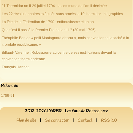
11 Thermidor an II-29 juillet 1794 : la commune de l’an II décimée.
Les 22 révolutionnaires exécutés sans procès le 10 thermidor : biographies
La fête de la Fédération de 1790 : enthousiasme et union
Que s’est-il passé le Premier Prairial an III ? (20 mai 1795)
Théophile Berlier, « petit Montagnard obscur », mais conventionnel attaché à la
« probité républicaine. »
Billaud- Varenne : Robespierre au centre de ses justifications devant la
convention thermidorienne
François Hanriot
Mots-clés
1789-91
2012-2026 L’ARBR- Les Amis de Robespierre
Plan du site
|
Se connecter
|
Contact
|
RSS 2.0