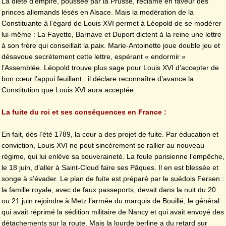
La diète d’empire, poussée par la Prusse, réclame en faveur des
princes allemands lésés en Alsace. Mais la modération de la
Constituante à l’égard de Louis XVI permet à Léopold de se modérer
lui-même : La Fayette, Barnave et Duport dictent à la reine une lettre
à son frère qui conseillait la paix. Marie-Antoinette joue double jeu et
désavoue secrètement cette lettre, espérant « endormir »
l’Assemblée. Léopold trouve plus sage pour Louis XVI d’accepter de
bon cœur l’appui feuillant : il déclare reconnaître d’avance la
Constitution que Louis XVI aura acceptée.
La fuite du roi et ses conséquences en France :
En fait, dès l’été 1789, la cour a des projet de fuite. Par éducation et
conviction, Louis XVI ne peut sincèrement se rallier au nouveau
régime, qui lui enlève sa souveraineté. La foule parisienne l’empêche,
le 18 juin, d’aller à Saint-Cloud faire ses Pâques. Il en est blessée et
songe à s’évader. Le plan de fuite est préparé par le suédois Fersen :
la famille royale, avec de faux passeports, devait dans la nuit du 20
ou 21 juin rejoindre à Metz l’armée du marquis de Bouillé, le général
qui avait réprimé la sédition militaire de Nancy et qui avait envoyé des
détachements sur la route. Mais la lourde berline a du retard sur