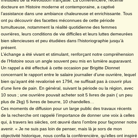
Invisibles de la Révolution française. La conférencière, récente
docteure en Histoire moderne et contemporaine, a captivé
l’assistance dans une ambiance chaleureuse et enrichissante. Tous
ont pu découvrir des facettes méconnues de cette période
tumultueuse, notamment la réalité quotidienne des femmes
ouvrières, leurs conditions de vie difficiles et leurs luttes demeurées
bien silencieuses et peu étudiées dans l’historiographie jusqu’à
présent.
L’échange a été vivant et stimulant, renforçant notre compréhension
de l’Histoire sous un angle souvent peu mis en lumière auparavant.
Un rappel a été effectué à cette occasion par Brigitte Dionnet
concernant le rapport entre le salaire journalier d’une ouvrière, lequel
bien qu’ayant été revalorisé en 1794, ne suffisait pas à couvrir plus
d’une livre de pain. En général, suivant la période ou la région, avec
10 sous ; une ouvrière pouvait acheter soit 5 livres de pain ( un peu
plus de 2kg) 5 livres de beurre, 10 chandelles…
Ces moments de diffusion pour un large public des travaux récents
de la recherche ont rappelé l’importance de donner une voix à celles
qui, à travers les siècles, ont œuvré dans l’ombre pour façonner notre
avenir. « Je ne suis pas loin de penser, mais là je sors de mon
objectivité historique, nous confia la conférencière, qu’elles ont inspiré