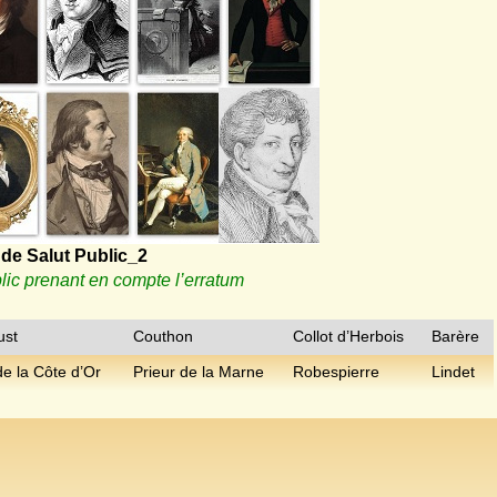
de Salut Public_2
lic prenant en compte l’erratum
ust
Couthon
Collot d’Herbois
Barère
de la Côte d’Or
Prieur de la Marne
Robespierre
Lindet