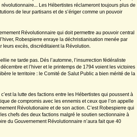
révolutionnaire... Les Hébertistes réclameront toujours plus de
itutions de leur partisans et de s’ériger comme un pouvoir
ernement Révolutionnaire qui doit permettre au pouvoir central
s l’hiver, Robespierre enraye la déchristianisation menée par
r leurs excès, discréditaient la Révolution.
llie ne tarde pas. Dés l’automne, l’insurrection fédéraliste
décembre et l’hiver et le printemps de 1794 voient les victoires
bère le territoire : le Comité de Salut Public a bien mérité de la
c’est la lutte des factions entre les Hébertistes qui poussent à
litique de compromis avec les ennemis et ceux que l’on appelle
nement Révolutionaire et de son action. C’est Robespierre qui
e les chefs des deux factions malgré le soutien sectionnaire à
toire du Gouvernement Révolutionnaire n’aura fait que 40