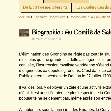
De la part de nos adhérents
Les Conférences de
Accueil
>
Connaître Robespierre
>
Robespierre à la Convention
Biographie : Au Comité de Salut
mercredi 25 février 2015
L’élimination des Girondins ne règle pas tout : la si
n’est plus qu’une grande citadelle assiégée : les fr
coalisée, l’insurrection royaliste vendéenne s’étend 
d’origine des ex-députés girondins. C’est dans ce c
Public en remplacement de Danton le 27 juillet 1793
Il va, dés lors, y déployer un zèle et une activité ex
d’état. Il est aussi l’orateur le plus respecté de la C
popularité ne se dément pas, même après son entr
A l’automne, sous la pression des Enragés, la Conven