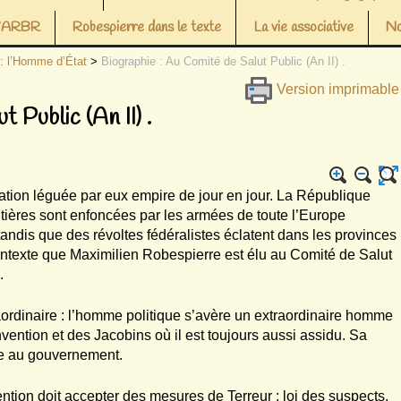
 l’ARBR
Robespierre dans le texte
La vie associative
No
 : l’Homme d’État
>
Biographie : Au Comité de Salut Public (An II) .
Version imprimable
 Public (An II) .
tuation léguée par eux empire de jour en jour. La République
ontières sont enfoncées par les armées de toute l’Europe
tandis que des révoltes fédéralistes éclatent dans les provinces
ontexte que Maximilien Robespierre est élu au Comité de Salut
.
traordinaire : l’homme politique s’avère un extraordinaire homme
onvention et des Jacobins où il est toujours aussi assidu. Sa
ée au gouvernement.
tion doit accepter des mesures de Terreur : loi des suspects,