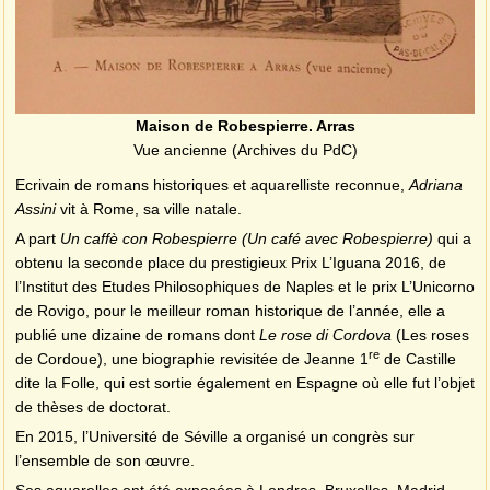
Maison de Robespierre. Arras
Vue ancienne (Archives du PdC)
Ecrivain de romans historiques et aquarelliste reconnue,
Adriana
Assini
vit à Rome, sa ville natale.
A part
Un caffè con Robespierre (Un café avec Robespierre)
qui a
obtenu la seconde place du prestigieux Prix L’Iguana 2016, de
l’Institut des Etudes Philosophiques de Naples et le prix L’Unicorno
de Rovigo, pour le meilleur roman historique de l’année, elle a
publié une dizaine de romans dont
Le rose di Cordova
(Les roses
re
de Cordoue), une biographie revisitée de Jeanne 1
de Castille
dite la Folle, qui est sortie également en Espagne où elle fut l’objet
de thèses de doctorat.
En 2015, l’Université de Séville a organisé un congrès sur
l’ensemble de son œuvre.
Ses aquarelles ont été exposées à Londres, Bruxelles, Madrid,