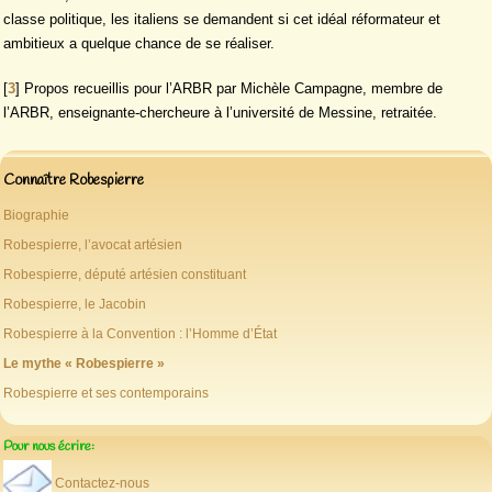
classe politique, les italiens se demandent si cet idéal réformateur et
ambitieux a quelque chance de se réaliser.
[
3
]
Propos recueillis pour l’ARBR par Michèle Campagne, membre de
l’ARBR, enseignante-chercheure à l’université de Messine, retraitée.
Connaître Robespierre
Biographie
Robespierre, l’avocat artésien
Robespierre, député artésien constituant
Robespierre, le Jacobin
Robespierre à la Convention : l’Homme d’État
Le mythe « Robespierre »
Robespierre et ses contemporains
Pour nous écrire:
Contactez-nous