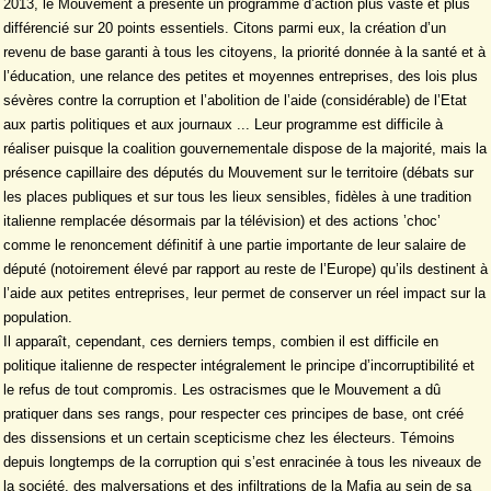
2013, le Mouvement a présenté un programme d’action plus vaste et plus
différencié sur 20 points essentiels. Citons parmi eux, la création d’un
revenu de base garanti à tous les citoyens, la priorité donnée à la santé et à
l’éducation, une relance des petites et moyennes entreprises, des lois plus
sévères contre la corruption et l’abolition de l’aide (considérable) de l’Etat
aux partis politiques et aux journaux ... Leur programme est difficile à
réaliser puisque la coalition gouvernementale dispose de la majorité, mais la
présence capillaire des députés du Mouvement sur le territoire (débats sur
les places publiques et sur tous les lieux sensibles, fidèles à une tradition
italienne remplacée désormais par la télévision) et des actions ’choc’
comme le renoncement définitif à une partie importante de leur salaire de
député (notoirement élevé par rapport au reste de l’Europe) qu’ils destinent à
l’aide aux petites entreprises, leur permet de conserver un réel impact sur la
population.
Il apparaît, cependant, ces derniers temps, combien il est difficile en
politique italienne de respecter intégralement le principe d’incorruptibilité et
le refus de tout compromis. Les ostracismes que le Mouvement a dû
pratiquer dans ses rangs, pour respecter ces principes de base, ont créé
des dissensions et un certain scepticisme chez les électeurs. Témoins
depuis longtemps de la corruption qui s’est enracinée à tous les niveaux de
la société, des malversations et des infiltrations de la Mafia au sein de sa