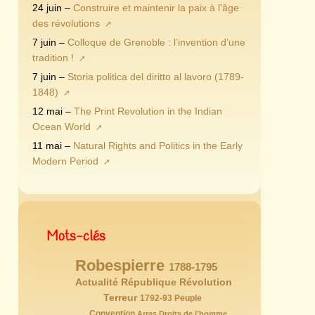
24 juin –
Construire et maintenir la paix à l’âge
des révolutions
7 juin –
Colloque de Grenoble : l’invention d’une
tradition !
7 juin –
Storia politica del diritto al lavoro (1789-
1848)
12 mai –
The Print Revolution in the Indian
Ocean World
11 mai –
Natural Rights and Politics in the Early
Modern Period
Mots-clés
Robespierre
146/146
77/146
1788-1795
72/146
Actualité
65/146
République
Révolution
63/146
59/146
54/146
Terreur
52/146
1792-93
Peuple
47/146
43/146
40/146
Convention
Arras
Droits de l’homme