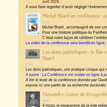
avril 2026.
À vous faire regretter d’avoir négligé l’évèneme
Michel Biard en conférence : p
25 avril
Michel Biard , accompagné de son co
Pour une histoire politique du Panthéo
C’était notre façon de célébrer l’entr
La vidéo de la conférence sera bientôt en ligne.
Les dons patriotiques : le film
Baert
22 avril
Les dons patriotiques, une pratique civique qui r
A suivre : La Conférence est visible en ligne à pa
À lire le texte de la conférence donnée par Gau
expose ici une partie de sa recherche doctorale 
Alexandre Gonse de Rougeville
5 mars
À Arras, le programme de la liste pré