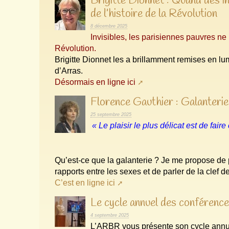
Brigitte Dionnet : Quand des inv
de l’histoire de la Révolution
8 décembre 2025
Invisibles, les parisiennes pauvres ne
Révolution.
Brigitte Dionnet les a brillamment remises en l
d’Arras.
Désormais en ligne ici
Florence Gauthier : Galanterie
25 septembre 2025
« Le plaisir le plus délicat est de faire 
Qu’est-ce que la galanterie ? Je me propose de pr
rapports entre les sexes et de parler de la clef
C’est en ligne ici
Le cycle annuel des confére
4 septembre 2025
L’ARBR vous présente son cycle annu