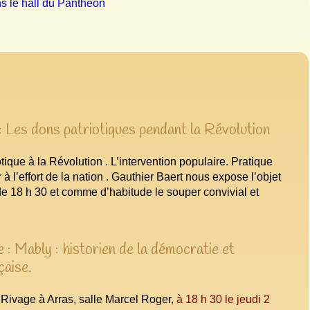
ns le hall du Panthéon
 Les dons patriotiques pendant la Révolution
otique à la Révolution . L’intervention populaire. Pratique
 à l’effort de la nation . Gauthier Baert nous expose l’objet
 de 18 h 30 et comme d’habitude le souper convivial et
: Mably : historien de la démocratie et
çaise.
u Rivage à Arras, salle Marcel Roger,
à 18 h 30 le jeudi 2