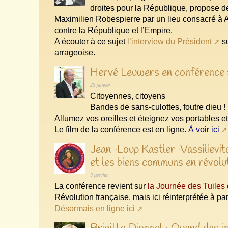
droites pour la République, propose 
Maximilien Robespierre par un lieu consacré à 
contre la République et l’Empire.
A écouter à ce sujet
l’interview du Président
su
arrageoise.
Hervé Leuwers en conférence :
23 janvier
Citoyennes, citoyens
Bandes de sans-culottes, foutre dieu !
Allumez vos oreilles et éteignez vos portables e
Le film de la conférence est en ligne.
À voir ici
Jean-Loup Kastler-Vassilievitc
et les biens communs en révolu
3 janvier
La conférence revient sur
la Journée des Tuiles
Révolution française, mais ici réinterprétée à pa
Désormais en ligne ici